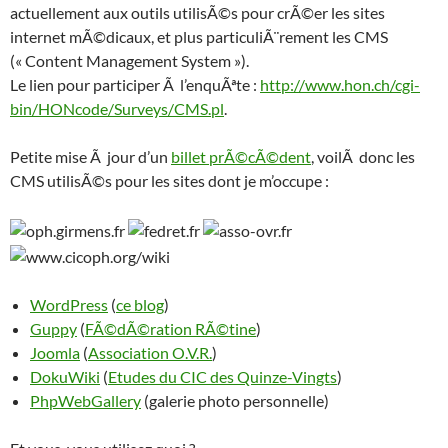
actuellement aux outils utilisÃ©s pour crÃ©er les sites
internet mÃ©dicaux, et plus particuliÃ¨rement les CMS
(« Content Management System »).
Le lien pour participer Ã l’enquÃªte :
http://www.hon.ch/cgi-
bin/HONcode/Surveys/CMS.pl
.
Petite mise Ã jour d’un
billet prÃ©cÃ©dent
, voilÃ donc les
CMS utilisÃ©s pour les sites dont je m’occupe :
WordPress
(
ce blog
)
Guppy
(
FÃ©dÃ©ration RÃ©tine
)
Joomla
(
Association O.V.R.
)
DokuWiki
(
Etudes du CIC des Quinze-Vingts
)
PhpWebGallery
(galerie photo personnelle)