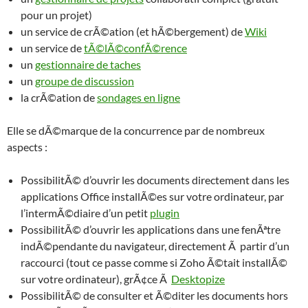
pour un projet)
un service de crÃ©ation (et hÃ©bergement) de
Wiki
un service de
tÃ©lÃ©confÃ©rence
un
gestionnaire de taches
un
groupe de discussion
la crÃ©ation de
sondages en ligne
Elle se dÃ©marque de la concurrence par de nombreux
aspects :
PossibilitÃ© d’ouvrir les documents directement dans les
applications Office installÃ©es sur votre ordinateur, par
l’intermÃ©diaire d’un petit
plugin
PossibilitÃ© d’ouvrir les applications dans une fenÃªtre
indÃ©pendante du navigateur, directement Ã partir d’un
raccourci (tout ce passe comme si Zoho Ã©tait installÃ©
sur votre ordinateur), grÃ¢ce Ã
Desktopize
PossibilitÃ© de consulter et Ã©diter les documents hors