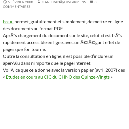
6 FÉVRIER 2008
JEAN-FRANÃ§OIS GIRMENS
3
COMMENTAIRES
Issuu
permet, gratuitement et simplement, de mettre en ligne
des documents au format PDF.
AprÃ¨s chargement du document sur le site, celui-ci est trÃ¨s
rapidement accessible en ligne, avec un Ã©lÃ©gant effet de
pages que l’on tourne.
Outre la consultation en ligne, il est possible d’inclure un
aperÃ§u dans n’importe quelle page internet.
VoilÃ ce que cela donne avec la version papier (avril 2007) des
«
Etudes en cours au CIC du CHNO des Quinze-Vingts
» :