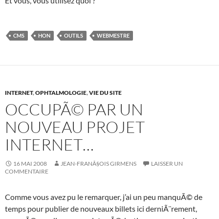
Et vous, vous utilisez quoi ?
CMS
HON
OUTILS
WEBMESTRE
INTERNET
,
OPHTALMOLOGIE
,
VIE DU SITE
OCCUPÃ© PAR UN
NOUVEAU PROJET
INTERNET…
16 MAI 2008
JEAN-FRANÃ§OIS GIRMENS
LAISSER UN
COMMENTAIRE
Comme vous avez pu le remarquer, j’ai un peu manquÃ© de
temps pour publier de nouveaux billets ici derniÃ¨rement,