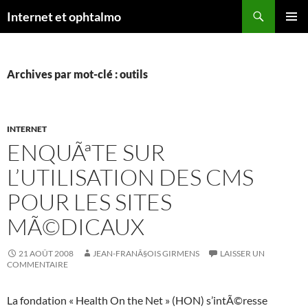
Aller
Recherche
Internet et ophtalmo
au
MENU
contenu
PRINCI
Archives par mot-clé : outils
INTERNET
ENQUÃªTE SUR
L’UTILISATION DES CMS
POUR LES SITES
MÃ©DICAUX
21 AOÛT 2008
JEAN-FRANÃ§OIS GIRMENS
LAISSER UN
COMMENTAIRE
La fondation « Health On the Net » (HON) s’intÃ©resse