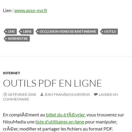
Lien :
www.asso-ovr.fr
CMS
LIENS
OCCLUSION VEINEUSE RÃ©TINIENNE
OUTILS
WEBMESTRE
INTERNET
OUTILS PDF EN LIGNE
28 FÉVRIER 2008
JEAN-FRANÃ§OIS GIRMENS
LAISSER UN
COMMENTAIRE
En complÃ©ment au
billet du 6 fÃ©vrier
, vous trouverez sur
NiouMedia une
liste d’utilitaires en ligne
pour manipuler,
crÃ©er, modifier et partager les fichiers au format PDF.