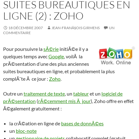
SUITES BUREAUTIQUES EN
LIGNE (2) : ZOHO
18 DÉCEMBRE 2007
JEAN-FRANÃ§OIS GIRMENS
UN
COMMENTAIRE
Pour poursuivre la
sÃ©rie
initiÃ©e il y a
quelques temps avec
Google
, voilÃ la
prÃ©sentation d’une des plus anciennes
suites bureautiques en ligne, et probablement la plus
complÃ¨te Ã ce jour :
Zoho
.
Outre un
traitement de texte
, un
tableur
et un
logiciel de
prÃ©sentation
(
rÃ©cemment mis Ã jour
), Zoho offre en effet
Ã©galement gratuitement :
la crÃ©ation en ligne de
bases de donnÃ©es
un
bloc-note
un
gestionnaire de projets
collaboratif complet (gratuit