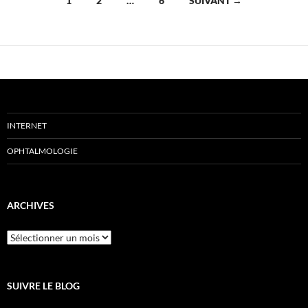
1
2
…
6
SUIVANT →
des
articles
INTERNET
OPHTALMOLOGIE
ARCHIVES
Archives
SUIVRE LE BLOG