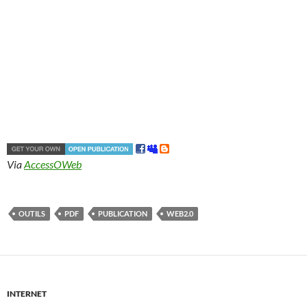
Via
AccessOWeb
OUTILS
PDF
PUBLICATION
WEB2.0
INTERNET