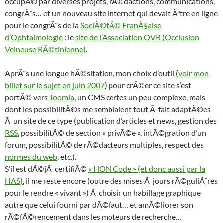
occupÃ© par diverses projets, rÃ©dactions, communications,
congrÃ¨s… et un nouveau site internet qui devait Ãªtre en ligne
pour le congrÃ¨s de la
SociÃ©tÃ© FranÃ§aise
d’Ophtalmologie
: le
site de l’Association OVR (Occlusion
Veineuse RÃ©tinienne)
.
AprÃ¨s une longue hÃ©sitation, mon choix d’outil (
voir mon
billet sur le sujet en juin 2007
) pour crÃ©er ce site s’est
portÃ© vers
Joomla
, un CMS certes un peu complexe, mais
dont les possibilitÃ©s me semblaient tout Ã fait adaptÃ©es
Ã un site de ce type (publication d’articles et news, gestion des
RSS
, possibilitÃ© de section « privÃ©e », intÃ©gration d’un
forum, possibilitÃ© de rÃ©dacteurs multiples, respect des
normes du web
, etc.).
S’il est dÃ©jÃ certifiÃ©
« HON Code » (et donc aussi par la
HAS)
, il me reste encore (outre des mises Ã jours rÃ©guliÃ¨res
pour le rendre « vivant ») Ã choisir un habillage graphique
autre que celui fourni par dÃ©faut… et amÃ©liorer son
rÃ©fÃ©rencement dans les moteurs de recherche…