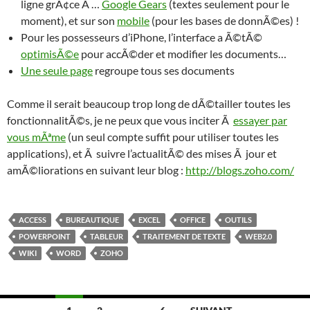
ligne grÃ¢ce Ã …
Google Gears
(textes seulement pour le
moment), et sur son
mobile
(pour les bases de donnÃ©es) !
Pour les possesseurs d’iPhone, l’interface a Ã©tÃ©
optimisÃ©e
pour accÃ©der et modifier les documents…
Une seule page
regroupe tous ses documents
Comme il serait beaucoup trop long de dÃ©tailler toutes les
fonctionnalitÃ©s, je ne peux que vous inciter Ã
essayer par
vous mÃªme
(un seul compte suffit pour utiliser toutes les
applications), et Ã suivre l’actualitÃ© des mises Ã jour et
amÃ©liorations en suivant leur blog :
http://blogs.zoho.com/
ACCESS
BUREAUTIQUE
EXCEL
OFFICE
OUTILS
POWERPOINT
TABLEUR
TRAITEMENT DE TEXTE
WEB2.0
WIKI
WORD
ZOHO
Navigation