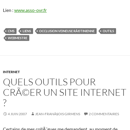
Lien :
www.asso-ovr.fr
CMS
LIENS
OCCLUSION VEINEUSE RÃ©TINIENNE
OUTILS
WEBMESTRE
INTERNET
QUELS OUTILS POUR
CRÃ©ER UN SITE INTERNET
?
4 JUIN 2007
JEAN-FRANÃ§OIS GIRMENS
2 COMMENTAIRES
Certains de mes collÃ¨gues me demandent, au moment de