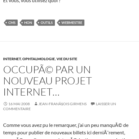
Et vous, vous utilisez quoi ?
CMS
HON
OUTILS
WEBMESTRE
INTERNET
,
OPHTALMOLOGIE
,
VIE DU SITE
OCCUPÃ© PAR UN
NOUVEAU PROJET
INTERNET…
16 MAI 2008
JEAN-FRANÃ§OIS GIRMENS
LAISSER UN
COMMENTAIRE
Comme vous avez pu le remarquer, j’ai un peu manquÃ© de
temps pour publier de nouveaux billets ici derniÃ¨rement,