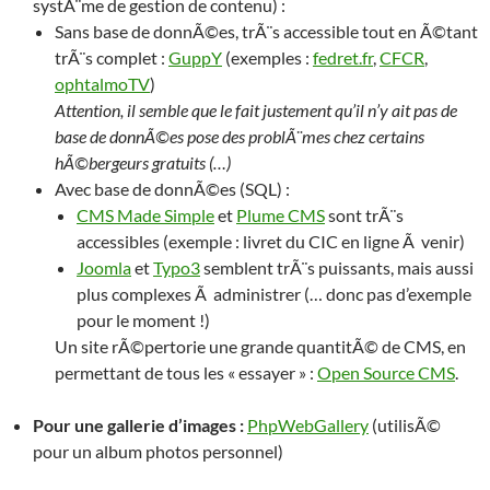
systÃ¨me de gestion de contenu) :
Sans base de donnÃ©es, trÃ¨s accessible tout en Ã©tant
trÃ¨s complet :
GuppY
(exemples :
fedret.fr
,
CFCR
,
ophtalmoTV
)
Attention, il semble que le fait justement qu’il n’y ait pas de
base de donnÃ©es pose des problÃ¨mes chez certains
hÃ©bergeurs gratuits (…)
Avec base de donnÃ©es (SQL) :
CMS Made Simple
et
Plume CMS
sont trÃ¨s
accessibles (exemple : livret du CIC en ligne Ã venir)
Joomla
et
Typo3
semblent trÃ¨s puissants, mais aussi
plus complexes Ã administrer (… donc pas d’exemple
pour le moment !)
Un site rÃ©pertorie une grande quantitÃ© de CMS, en
permettant de tous les « essayer » :
Open Source CMS
.
Pour une gallerie d’images :
PhpWebGallery
(utilisÃ©
pour un album photos personnel)