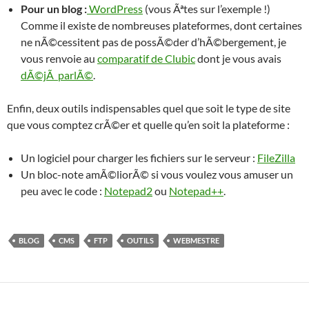
Pour un blog :
WordPress
(vous Ãªtes sur l’exemple !)
Comme il existe de nombreuses plateformes, dont certaines
ne nÃ©cessitent pas de possÃ©der d’hÃ©bergement, je
vous renvoie au
comparatif de Clubic
dont je vous avais
dÃ©jÃ parlÃ©
.
Enfin, deux outils indispensables quel que soit le type de site
que vous comptez crÃ©er et quelle qu’en soit la plateforme :
Un logiciel pour charger les fichiers sur le serveur :
FileZilla
Un bloc-note amÃ©liorÃ© si vous voulez vous amuser un
peu avec le code :
Notepad2
ou
Notepad++
.
BLOG
CMS
FTP
OUTILS
WEBMESTRE