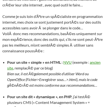
crÃ©er leur site internet , avec quel outil le faire…
Comme je suis loin d’Ãªtre un spÃ©cialiste en programmation
internet, mes choix se sont justement portÃ©s sur des outils
accessibles sans avoir Ã se plonger dans le code…
VoilÃ donc mes recommandations, basÃ©es uniquement sur
mon expÃ©rience, donc des outils qui, s’ils ne sont peut-Ãªtre
pas les meilleurs, m’ont semblÃ© simples Ã utiliser sans
connaissance poussÃ©e :
Pour un site « simple » en HTML :
NVU
(exemple :
ancien
site
, remplacÃ© par ce blog)
Bien sur, il est Ã©galement possible d’utiliser Word ou
OpenOffice (Fichier>Enregistrer sous…>.html), mais le code
gÃ©nÃ©rÃ© est moins conforme aux recommandations…
Pour un site dit « dynamique », en PHP
, j’ai testÃ©
plusieurs CMS (« Content Management System » =