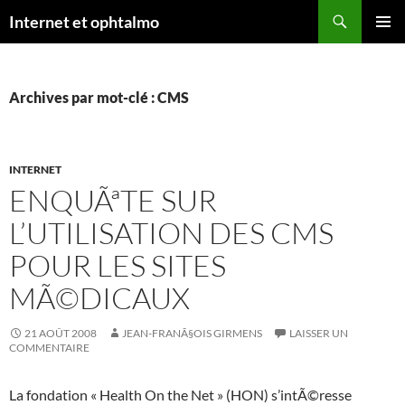
Aller
Recherche
Internet et ophtalmo
au
MENU
contenu
PRINCI
Archives par mot-clé : CMS
INTERNET
ENQUÃªTE SUR
L’UTILISATION DES CMS
POUR LES SITES
MÃ©DICAUX
21 AOÛT 2008
JEAN-FRANÃ§OIS GIRMENS
LAISSER UN
COMMENTAIRE
La fondation « Health On the Net » (HON) s’intÃ©resse