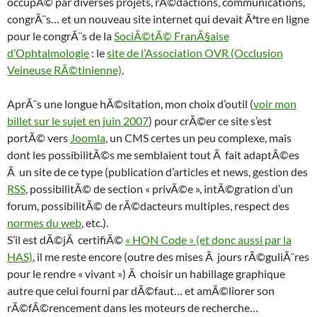
occupÃ© par diverses projets, rÃ©dactions, communications,
congrÃ¨s… et un nouveau site internet qui devait Ãªtre en ligne
pour le congrÃ¨s de la
SociÃ©tÃ© FranÃ§aise
d’Ophtalmologie
: le
site de l’Association OVR (Occlusion
Veineuse RÃ©tinienne)
.
AprÃ¨s une longue hÃ©sitation, mon choix d’outil (
voir mon
billet sur le sujet en juin 2007
) pour crÃ©er ce site s’est
portÃ© vers
Joomla
, un CMS certes un peu complexe, mais
dont les possibilitÃ©s me semblaient tout Ã fait adaptÃ©es
Ã un site de ce type (publication d’articles et news, gestion des
RSS
, possibilitÃ© de section « privÃ©e », intÃ©gration d’un
forum, possibilitÃ© de rÃ©dacteurs multiples, respect des
normes du web
, etc.).
S’il est dÃ©jÃ certifiÃ©
« HON Code » (et donc aussi par la
HAS)
, il me reste encore (outre des mises Ã jours rÃ©guliÃ¨res
pour le rendre « vivant ») Ã choisir un habillage graphique
autre que celui fourni par dÃ©faut… et amÃ©liorer son
rÃ©fÃ©rencement dans les moteurs de recherche…