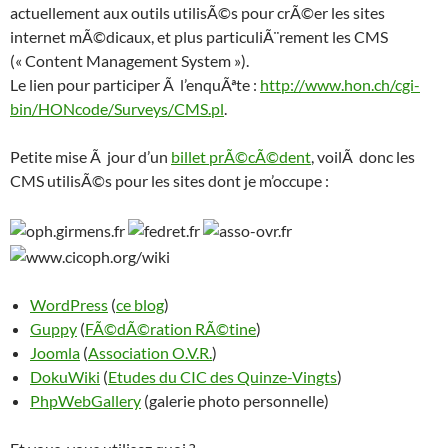
actuellement aux outils utilisÃ©s pour crÃ©er les sites
internet mÃ©dicaux, et plus particuliÃ¨rement les CMS
(« Content Management System »).
Le lien pour participer Ã l’enquÃªte :
http://www.hon.ch/cgi-
bin/HONcode/Surveys/CMS.pl
.
Petite mise Ã jour d’un
billet prÃ©cÃ©dent
, voilÃ donc les
CMS utilisÃ©s pour les sites dont je m’occupe :
WordPress
(
ce blog
)
Guppy
(
FÃ©dÃ©ration RÃ©tine
)
Joomla
(
Association O.V.R.
)
DokuWiki
(
Etudes du CIC des Quinze-Vingts
)
PhpWebGallery
(galerie photo personnelle)