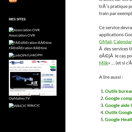
trÃ¨s pratique 
train par exempl
MES SITES
Ce service devr
applications Goo
Association OVR
GMail
,
Calendar
FÃ©dÃ©ration RÃ©tine
Ã des services t
LinkOPH
dÃ©jÃ le cas po
Milk
« … (et si c
A lire aussi :
Outils bureau
Google compl
Ophtalmo.TV
Google aide 
WikiCIC
Outils Googl
Google Healt