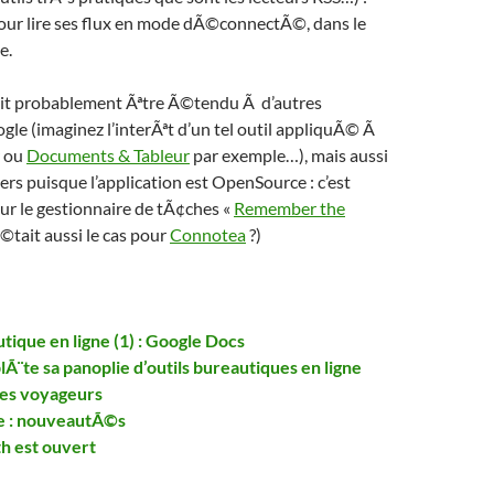
pour lire ses flux en mode dÃ©connectÃ©, dans le
e.
ait probablement Ãªtre Ã©tendu Ã d’autres
gle (imaginez l’interÃªt d’un tel outil appliquÃ© Ã
ou
Documents & Tableur
par exemple…), mais aussi
iers puisque l’application est OpenSource : c’est
ur le gestionnaire de tÃ¢ches «
Remember the
’Ã©tait aussi le cas pour
Connotea
?)
tique en ligne (1) : Google Docs
Ã¨te sa panoplie d’outils bureautiques en ligne
les voyageurs
e : nouveautÃ©s
h est ouvert