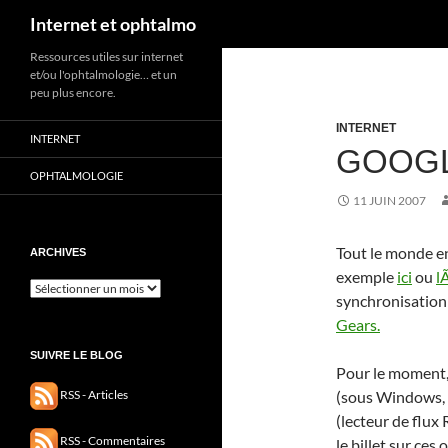
Recherche
Internet et ophtalmo
Aller
Ressources utiles sur internet
et/ou l'ophtalmologie… et un
au
peu plus encore.
contenu
INTERNET
INTERNET
GOOGL
OPHTALMOLOGIE
11 JUIN 2007
Tout le monde en
ARCHIVES
exemple
ici
ou
l
Archives
synchronisation 
Gears.
SUIVRE LE BLOG
Pour le moment, 
(sous Windows, 
RSS - Articles
(lecteur de flux
RSS - Commentaires
le billet sur ces