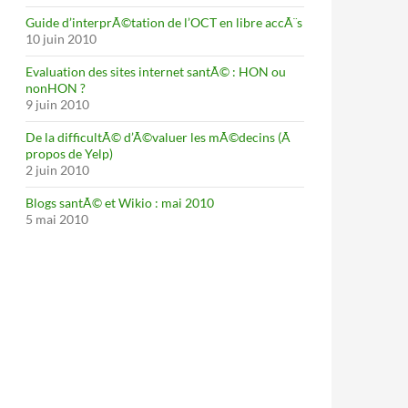
Guide d’interprÃ©tation de l’OCT en libre accÃ¨s
10 juin 2010
Evaluation des sites internet santÃ© : HON ou
nonHON ?
9 juin 2010
De la difficultÃ© d’Ã©valuer les mÃ©decins (Ã
propos de Yelp)
2 juin 2010
Blogs santÃ© et Wikio : mai 2010
5 mai 2010