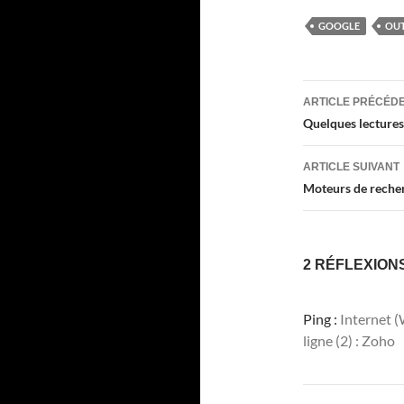
GOOGLE
OUT
Navigati
ARTICLE PRÉCÉD
des
Quelques lecture
articles
ARTICLE SUIVANT
Moteurs de rech
2 RÉFLEXION
Ping :
Internet (
ligne (2) : Zoho