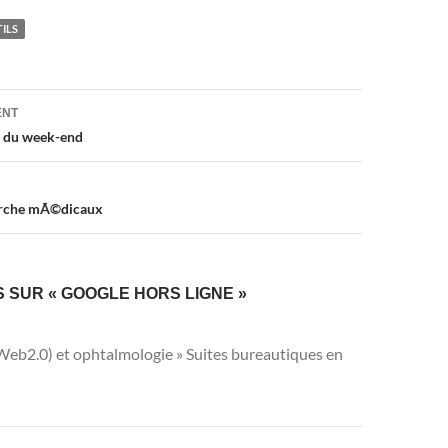
ILS
on
ENT
s du week-end
erche mÃ©dicaux
S SUR « GOOGLE HORS LIGNE »
Web2.0) et ophtalmologie » Suites bureautiques en