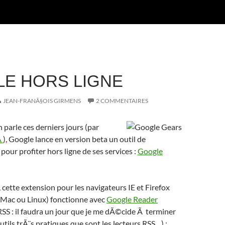
E HORS LIGNE
JEAN-FRANÃ§OIS GIRMENS
2 COMMENTAIRES
 parle ces derniers jours (par
Ã
), Google lance en version beta un outil de
pour profiter hors ligne de ses services :
Google
cette extension pour les navigateurs IE et Firefox
Mac ou Linux) fonctionne avec
Google Reader
 RSS : il faudra un jour que je me dÃ©cide Ã terminer
 outils trÃ¨s pratiques que sont les lecteurs RSS…) :