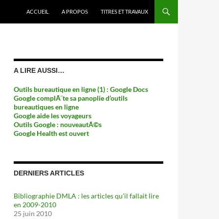
ACCUEIL
A PROPOS
TITRES ET TRAVAUX
A LIRE AUSSI…
Outils bureautique en ligne (1) : Google Docs
Google complÃ¨te sa panoplie d’outils
bureautiques en ligne
Google aide les voyageurs
Outils Google : nouveautÃ©s
Google Health est ouvert
DERNIERS ARTICLES
Bibliographie DMLA : les articles qu’il fallait lire
en 2009-2010
25 juin 2010