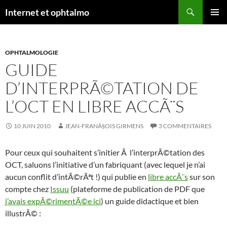
Aller
Recherche
Internet et ophtalmo
au
MENU
contenu
PRINCI
OPHTALMOLOGIE
GUIDE
D’INTERPRÃ©TATION DE
L’OCT EN LIBRE ACCÃ¨S
10 JUIN 2010
JEAN-FRANÃ§OIS GIRMENS
3 COMMENTAIRES
Pour ceux qui souhaitent s’initier Ã l’interprÃ©tation des
OCT, saluons l’initiative d’un fabriquant (avec lequel je n’ai
aucun conflit d’intÃ©rÃªt !) qui publie en
libre accÃ¨s
sur son
compte chez
Issuu
(plateforme de publication de PDF que
j’avais expÃ©rimentÃ©e ici
) un guide didactique et bien
illustrÃ© :