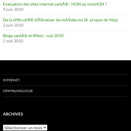
Evaluation des sites internet santÃ© : HON ou nonHON ?
9 juin 2010
De la difficultÃ© d’Ã©valuer les mÃ©decins (Ã propos de Yelp)
2 juin 2010
Blogs santÃ© et Wikio : mai 2010
5 mai 2010
INTERNET
OPHTALMOLOGIE
ARCHIVES
Archives