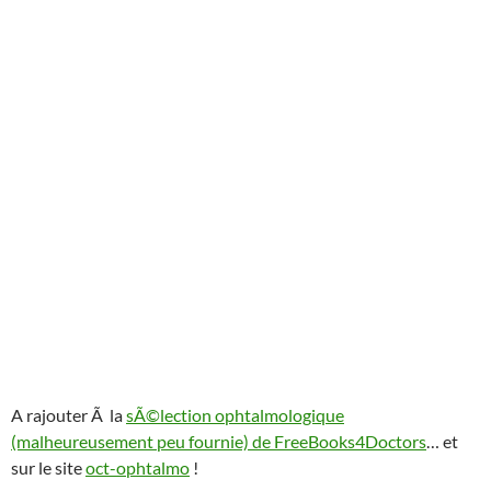
A rajouter Ã la
sÃ©lection ophtalmologique
(malheureusement peu fournie) de FreeBooks4Doctors
… et
sur le site
oct-ophtalmo
!