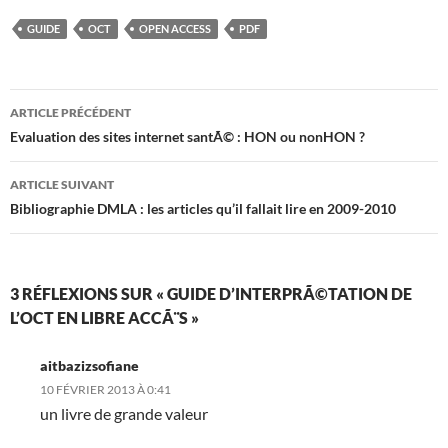
GUIDE
OCT
OPEN ACCESS
PDF
Navigation
ARTICLE PRÉCÉDENT
des
Evaluation des sites internet santÃ© : HON ou nonHON ?
articles
ARTICLE SUIVANT
Bibliographie DMLA : les articles qu’il fallait lire en 2009-2010
3 RÉFLEXIONS SUR « GUIDE D’INTERPRÃ©TATION DE
L’OCT EN LIBRE ACCÃ¨S »
aitbazizsofiane
10 FÉVRIER 2013 À 0:41
un livre de grande valeur