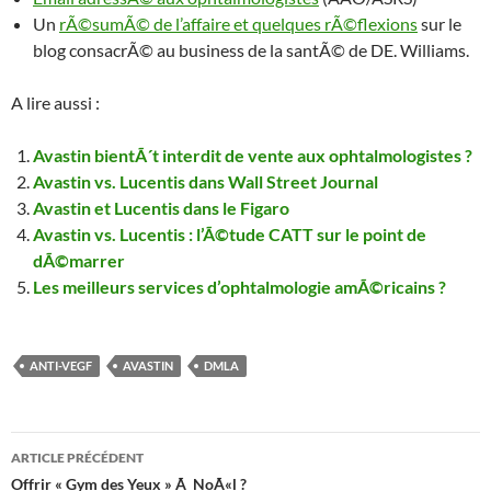
Un
rÃ©sumÃ© de l’affaire et quelques rÃ©flexions
sur le
blog consacrÃ© au business de la santÃ© de DE. Williams.
A lire aussi :
Avastin bientÃ´t interdit de vente aux ophtalmologistes ?
Avastin vs. Lucentis dans Wall Street Journal
Avastin et Lucentis dans le Figaro
Avastin vs. Lucentis : l’Ã©tude CATT sur le point de
dÃ©marrer
Les meilleurs services d’ophtalmologie amÃ©ricains ?
ANTI-VEGF
AVASTIN
DMLA
Navigation
ARTICLE PRÉCÉDENT
des
Offrir « Gym des Yeux » Ã NoÃ«l ?