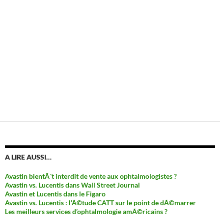
A LIRE AUSSI…
Avastin bientÃ´t interdit de vente aux ophtalmologistes ?
Avastin vs. Lucentis dans Wall Street Journal
Avastin et Lucentis dans le Figaro
Avastin vs. Lucentis : l’Ã©tude CATT sur le point de dÃ©marrer
Les meilleurs services d’ophtalmologie amÃ©ricains ?