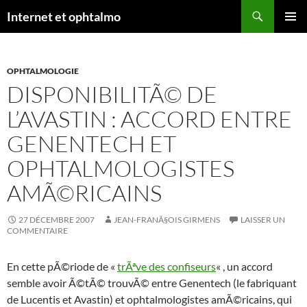
Aller
Recherche
Internet et ophtalmo
au
MENU
contenu
PRINCI
OPHTALMOLOGIE
DISPONIBILITÃ© DE
L’AVASTIN : ACCORD ENTRE
GENENTECH ET
OPHTALMOLOGISTES
AMÃ©RICAINS
27 DÉCEMBRE 2007
JEAN-FRANÃ§OIS GIRMENS
LAISSER UN
COMMENTAIRE
En cette pÃ©riode de «
trÃªve des confiseurs
« , un accord
semble avoir Ã©tÃ© trouvÃ© entre Genentech (le fabriquant
de Lucentis et Avastin) et ophtalmologistes amÃ©ricains, qui