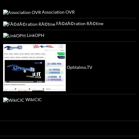
Association OVR
FÃ©dÃ©ration RÃ©tine
LinkOPH
Ophtalmo.TV
WikiCIC