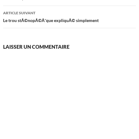
articles
ARTICLE SUIVANT
Le trou stÃ©nopÃ©Ã¯que expliquÃ© simplement
LAISSER UN COMMENTAIRE