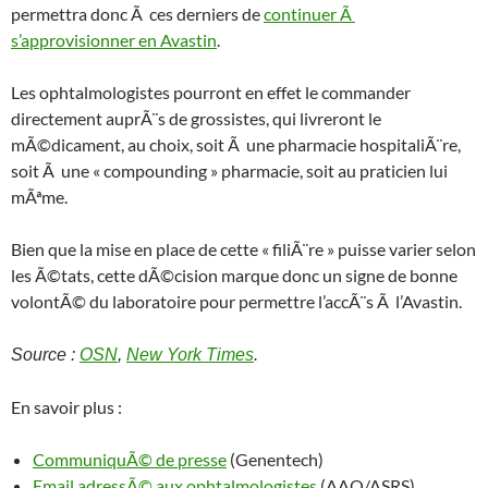
permettra donc Ã ces derniers de
continuer Ã
s’approvisionner en Avastin
.
Les ophtalmologistes pourront en effet le commander
directement auprÃ¨s de grossistes, qui livreront le
mÃ©dicament, au choix, soit Ã une pharmacie hospitaliÃ¨re,
soit Ã une « compounding » pharmacie, soit au praticien lui
mÃªme.
Bien que la mise en place de cette « filiÃ¨re » puisse varier selon
les Ã©tats, cette dÃ©cision marque donc un signe de bonne
volontÃ© du laboratoire pour permettre l’accÃ¨s Ã l’Avastin.
Source :
OSN
,
New York Times
.
En savoir plus :
CommuniquÃ© de presse
(Genentech)
Email adressÃ© aux ophtalmologistes
(AAO/ASRS)