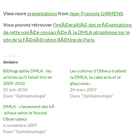
View more
presentations
from
Jean-Francois GIRMENS
.
Vous pouvez retrouver
l’intÃ©gralitÃ© des prÃ©sentations
de cette soirÃ©e consacrÃ©e Ã la DMLA atrophique sur le
site de la FÃ©dÃ©ration RÃ©tine de Paris
.
Similaire
Bibliographie DMLA : les
Les collyres d’Othera traitent
articles qu’il fallait lire en
la DMLA, la cataracte et le
2009-2010
glaucome…
25 juin 2010
24 mars 2007
Dans "Ophtalmologie"
Dans "Ophtalmologie"
DMLA : classement des hÃ
´pitaux selon le Nouvel
Observateur
6 novembre 2007
Dans "Ophtalmologie"