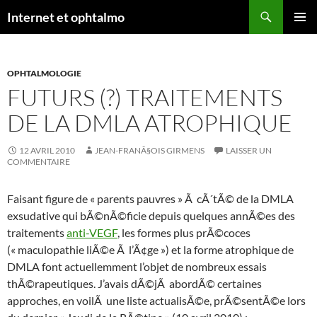
Aller
Recherche
Internet et ophtalmo
au
MENU
contenu
PRINCI
OPHTALMOLOGIE
FUTURS (?) TRAITEMENTS
DE LA DMLA ATROPHIQUE
12 AVRIL 2010
JEAN-FRANÃ§OIS GIRMENS
LAISSER UN
COMMENTAIRE
Faisant figure de « parents pauvres » Ã cÃ´tÃ© de la DMLA
exsudative qui bÃ©nÃ©ficie depuis quelques annÃ©es des
traitements
anti-VEGF
, les formes plus prÃ©coces
(« maculopathie liÃ©e Ã l’Ã¢ge ») et la forme atrophique de
DMLA font actuellemment l’objet de nombreux essais
thÃ©rapeutiques. J’avais dÃ©jÃ abordÃ© certaines
approches, en voilÃ une liste actualisÃ©e, prÃ©sentÃ©e lors