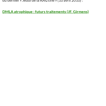
du dernier « Jeudi de la RÃ©tine » (10 avril 2010) :
DMLA atrophique : futurs traitements (JF. Girmens)