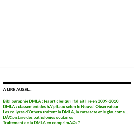
A LIRE AUSSI…
Bibliographie DMLA : les articles qu’il fallait lire en 2009-2010
DMLA : classement des hÃ´pitaux selon le Nouvel Observateur
Les collyres d’Othera traitent la DMLA, la cataracte et le glaucome…
DÃ©pistage des pathologies oculaires
Traitement de la DMLA en comprimÃ©s ?