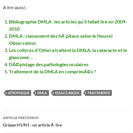
A lire aussi :
Bibliographie DMLA : les articles qu’il fallait lire en 2009-
2010
DMLA : classement des hÃ´pitaux selon le Nouvel
Observateur
Les collyres d’Othera traitent la DMLA, la cataracte et le
glaucome…
DÃ©pistage des pathologies oculaires
Traitement de la DMLA en comprimÃ©s ?
ATROPHIQUE
DMLA
ESSAI CLINIQUE
TRAITEMENTS
Navigation
ARTICLE PRÉCÉDENT
des
Grippe H1/N1 : un article Ã lire