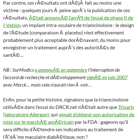
Par contre, ces rÃ©sultats ont dÃ©jÃ fait au moins une
victime : quelques jours Ã peine aprÃ¨s la publication de ces
rÃ©sultats,
Ã©tait annoncÃ© l’arrÃªt de l’essai de phase II de
I-Vation
, un implant intra-oculaire de triamcinolone : le design
de l’Ã©tude (comparaison Ã placebo) n’est effectivement
probablement plus acceptable dorÃ©navant, du moins pour
enregistrer un traitement auprÃ¨s des autoritÃ©s de
santÃ©…
NB : SurModics
a annoncÃ© en septembre
l’interruption de
l’accord de recherche et dÃ©veloppement
signÃ© en juin 2007
avec Merck… mais cela n’aurait rien Ã voir…
Enfin, pour la petite histoire, signalons que la triamcinolone
utilisÃ©e dans l’essai du DRCR.net n’Ã©tait autre que
Trivaris
(laboratoire Allergan)
, qui
venait d’obtenir son autorisation de
mise sur le marchÃ© amÃ©ricain
par la FDA : gageons qu’il
sera difficile d’Ã©tendre ses indications au traitement de
l’Å“dÃ¨me maculaire diabÃ©tique, non ?