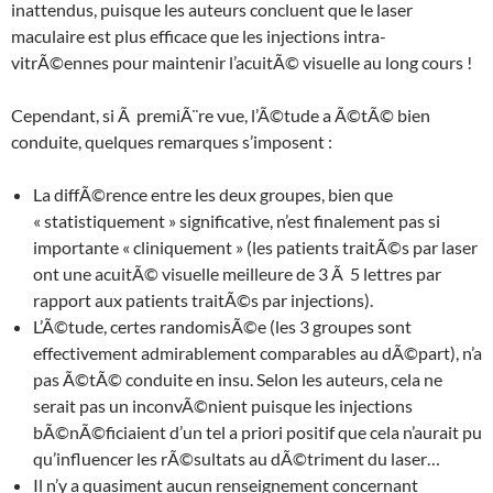
inattendus, puisque les auteurs concluent que le laser
maculaire est plus efficace que les injections intra-
vitrÃ©ennes pour maintenir l’acuitÃ© visuelle au long cours !
Cependant, si Ã premiÃ¨re vue, l’Ã©tude a Ã©tÃ© bien
conduite, quelques remarques s’imposent :
La diffÃ©rence entre les deux groupes, bien que
« statistiquement » significative, n’est finalement pas si
importante « cliniquement » (les patients traitÃ©s par laser
ont une acuitÃ© visuelle meilleure de 3 Ã 5 lettres par
rapport aux patients traitÃ©s par injections).
L’Ã©tude, certes randomisÃ©e (les 3 groupes sont
effectivement admirablement comparables au dÃ©part), n’a
pas Ã©tÃ© conduite en insu. Selon les auteurs, cela ne
serait pas un inconvÃ©nient puisque les injections
bÃ©nÃ©ficiaient d’un tel a priori positif que cela n’aurait pu
qu’influencer les rÃ©sultats au dÃ©triment du laser…
Il n’y a quasiment aucun renseignement concernant