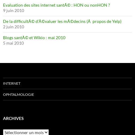
Evaluation des sites internet santÃ© : HON ou nonHON ?
9 juin 2010
De la difficultÃ© d’Ã©valuer les mÃ©decins (Ã propos de Yelp)
2 juin 2010
Blogs santÃ© et Wikio : mai 2010
5 mai 2010
INTERNET
OPHTALMOLOGIE
ARCHIVES
Archives