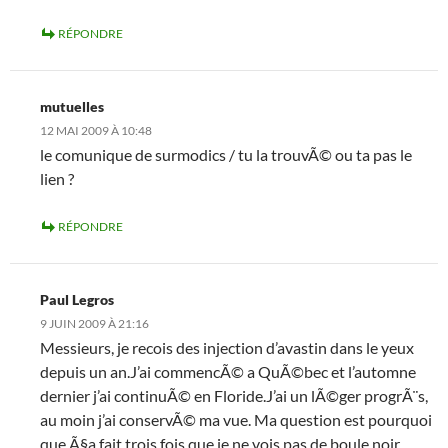
RÉPONDRE
mutuelles
12 MAI 2009 À 10:48
le comunique de surmodics / tu la trouvÃ© ou ta pas le
lien ?
RÉPONDRE
Paul Legros
9 JUIN 2009 À 21:16
Messieurs, je recois des injection d’avastin dans le yeux
depuis un an.J’ai commencÃ© a QuÃ©bec et l’automne
dernier j’ai continuÃ© en Floride.J’ai un lÃ©ger progrÃ¨s,
au moin j’ai conservÃ© ma vue. Ma question est pourquoi
que Ã§a fait trois fois que je ne vois pas de boule noir