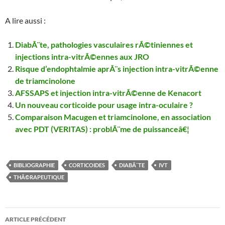
A lire aussi :
DiabÃ¨te, pathologies vasculaires rÃ©tiniennes et
injections intra-vitrÃ©ennes aux JRO
Risque d’endophtalmie aprÃ¨s injection intra-vitrÃ©enne
de triamcinolone
AFSSAPS et injection intra-vitrÃ©enne de Kenacort
Un nouveau corticoide pour usage intra-oculaire ?
Comparaison Macugen et triamcinolone, en association
avec PDT (VERITAS) : problÃ¨me de puissanceâ€¦
BIBLIOGRAPHIE
CORTICOIDES
DIABÃ¨TE
IVT
THÃ©RAPEUTIQUE
Navigation
ARTICLE PRÉCÉDENT