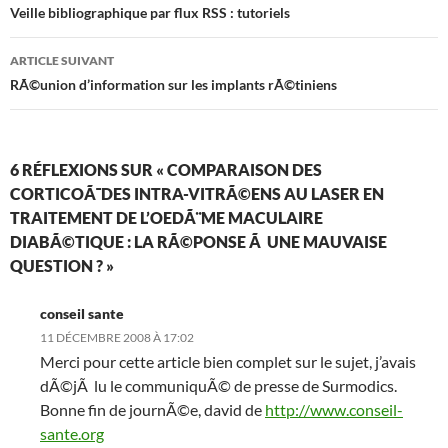
des
Veille bibliographique par flux RSS : tutoriels
articles
ARTICLE SUIVANT
RÃ©union d’information sur les implants rÃ©tiniens
6 RÉFLEXIONS SUR « COMPARAISON DES
CORTICOÃ¯DES INTRA-VITRÃ©ENS AU LASER EN
TRAITEMENT DE L’OEDÃ¨ME MACULAIRE
DIABÃ©TIQUE : LA RÃ©PONSE Ã UNE MAUVAISE
QUESTION ? »
conseil sante
11 DÉCEMBRE 2008 À 17:02
Merci pour cette article bien complet sur le sujet, j’avais
dÃ©jÃ lu le communiquÃ© de presse de Surmodics.
Bonne fin de journÃ©e, david de
http://www.conseil-
sante.org