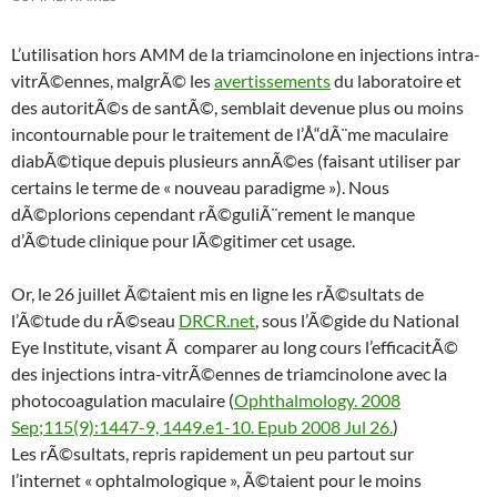
L’utilisation hors AMM de la triamcinolone en injections intra-
vitrÃ©ennes, malgrÃ© les
avertissements
du laboratoire et
des autoritÃ©s de santÃ©, semblait devenue plus ou moins
incontournable pour le traitement de l’Å“dÃ¨me maculaire
diabÃ©tique depuis plusieurs annÃ©es (faisant utiliser par
certains le terme de « nouveau paradigme »). Nous
dÃ©plorions cependant rÃ©guliÃ¨rement le manque
d’Ã©tude clinique pour lÃ©gitimer cet usage.
Or, le 26 juillet Ã©taient mis en ligne les rÃ©sultats de
l’Ã©tude du rÃ©seau
DRCR.net
, sous l’Ã©gide du National
Eye Institute, visant Ã comparer au long cours l’efficacitÃ©
des injections intra-vitrÃ©ennes de triamcinolone avec la
photocoagulation maculaire (
Ophthalmology. 2008
Sep;115(9):1447-9, 1449.e1-10. Epub 2008 Jul 26.
)
Les rÃ©sultats, repris rapidement un peu partout sur
l’internet « ophtalmologique », Ã©taient pour le moins