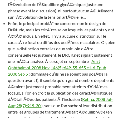
l’Ã©volution de l’Ã©quilibre glycÃ©mique (juste une
phrase avant la discussion), ni, surtout, aucun Ã©lÃ©ment
sur l’Ã©volution de la tension artÃ©rielle…
Enfin, le principal problÃ¨me concerne non le design de
l’Ã©tude, mais les critÃ¨res selon lesquels les patients y ont
Ã©tÃ© inclus. En effet, il n’y a aucune distinction sur le
caractÃ¨re focal ou diffus des oedÃ¨mes maculaires. Or, bien
que la distinction entre les deux soit loin d’Ãªtre
consensuelle (et justement, le DRCR.net signait justement
une mÃ©ta-analyse Ã ce sujet en septembre :
Am J
Ophthalmol. 2008 Nov;146(5):649-55, 655.e1-6. Epub
2008 Sep 5
: dommage qu’ils ne se soient pas posÃ©s la
question avant !), il semble qu’un grand nombre de patients
Ã©taient justement probablement atteints d’Å“dÃ¨mes
focaux, si l’on en croit la publication des caractÃ©ristiques
dÃ©taillÃ©es des patients Ã l’inclusion (
Retina. 2008 Jul-
Aug;28(7):919-30.
), sans que l’on sache si leur distribution
entre les groupes de traitement Ã©tait Ã©quilibrÃ©e (en