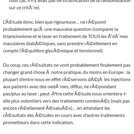
tous cas, il n’y avait pas de stratification de la randomisation
sur ce critÃ¨re).
L’Ã©tude donc, bien que rigoureuse… ne rÃ©pond
probablement qu’Ã une mauvaise question (comparer la
triamcinolone et le laser en traitement de TOUS les Å“dÃ¨mes
maculaires diabÃ©tiques, sans prendre rÃ©ellement en
compte l’Ã©quilibre glycÃ©mique et tensionnel).
Du coup, ces rÃ©sultats ne vont probablement finalement pas
changer grand chose Ã notre pratique, du moins en Europe : la
plupart d’entre nous en effet rÃ©servons dÃ©jÃ les injections
aux patients avec des oedÃ¨mes, diffus, ne rÃ©pondant
pas/plus au laser ; peut-Ãªtre cette Ã©tude nous orientera-t-
elle plus volontiers vers des traitements combinÃ©s (mais pas
encore rÃ©ellement Ã©valuÃ©s)… en attendant les
rÃ©sultats des Ã©tudes en cours avec d’autres traitements
prometteurs dans cette indication.