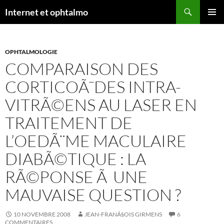
Aller
Recherche
Internet et ophtalmo
au
MENU
contenu
PRINCI
OPHTALMOLOGIE
COMPARAISON DES
CORTICOÃ¯DES INTRA-
VITRÃ©ENS AU LASER EN
TRAITEMENT DE
L’OEDÃ¨ME MACULAIRE
DIABÃ©TIQUE : LA
RÃ©PONSE Ã UNE
MAUVAISE QUESTION ?
10 NOVEMBRE 2008
JEAN-FRANÃ§OIS GIRMENS
6
COMMENTAIRES