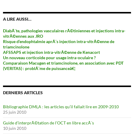
A LIRE AUSSI…
DiabÃ¨te, pathologies vasculaires rÃ©tiniennes et injections intra-
vitrÃ©ennes aux JRO
Risque d’endophtalmie aprÃ¨s injection intra-vitrÃ©enne de
triamcinolone
AFSSAPS et injection intra-vitrÃ©enne de Kenacort
Un nouveau corticoide pour usage intra-oculaire ?
Comparaison Macugen et triamcinolone, en association avec PDT
(VERITAS) : problÃ¨me de puissanceâ€¦
DERNIERS ARTICLES
Bibliographie DMLA : les articles qu’il fallait lire en 2009-2010
25 juin 2010
Guide d’interprÃ©tation de l’OCT en libre accÃ¨s
10 juin 2010