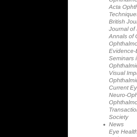
Acta Opht
Technique
British Jo
Journal o
Annals of
Ophthalmo
Evidence-
Seminars 
Ophthalmi
Visual Im
Ophthalmi
Current E
Neuro-Oph
Ophthalmol
Transactio
Society
News
Eye Healt