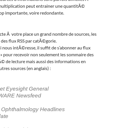
 multiplication peut entrainer une quantitÃ©
op importante, voire redondante.
cte Ã votre place un grand nombre de sources, les
e des flux RSS par catÃ©gorie.
i nous intÃ©resse, il suffit de s’abonner au flux
 » pour recevoir non seulement les sommaire des
© de lecture mais aussi des informations en
tres sources (en anglais) :
et Eyesight General
AWARE Newsfeed
Ophthalmology Headlines
date