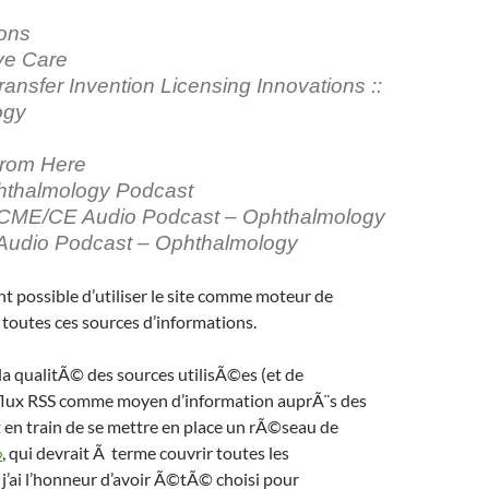
ions
ye Care
nsfer Invention Licensing Innovations ::
ogy
rom Here
thalmology Podcast
CME/CE Audio Podcast – Ophthalmology
Audio Podcast – Ophthalmology
t possible d’utiliser le site comme moteur de
toutes ces sources d’informations.
 la qualitÃ© des sources utilisÃ©es (et de
flux RSS comme moyen d’information auprÃ¨s des
 en train de se mettre en place un rÃ©seau de
»
, qui devrait Ã terme couvrir toutes les
j’ai l’honneur d’avoir Ã©tÃ© choisi pour