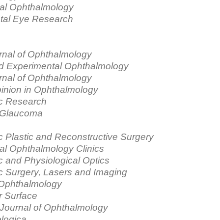
nal Ophthalmology
tal Eye Research
urnal of Ophthalmology
nd Experimental Ophthalmology
rnal of Ophthalmology
inion in Ophthalmology
c Research
f Glaucoma
 Plastic and Reconstructive Surgery
nal Ophthalmology Clinics
 and Physiological Optics
c Surgery, Lasers and Imaging
 Ophthalmology
r Surface
Journal of Ophthalmology
logica