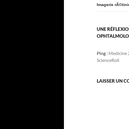
Imagerie rÃ©tin
UNE RÉFLEXIO
OPHTALMOLOG
Ping :
Medicine 2
ScienceRoll
LAISSER UN 