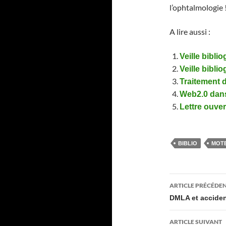
l’ophtalmologie 
A lire aussi :
Veille bibli
Veille bibl
Traitement 
Web2.0 dan
Lettre ouve
BIBLIO
MOT
Navigati
ARTICLE PRÉCÉDE
des
DMLA et acciden
articles
ARTICLE SUIVANT