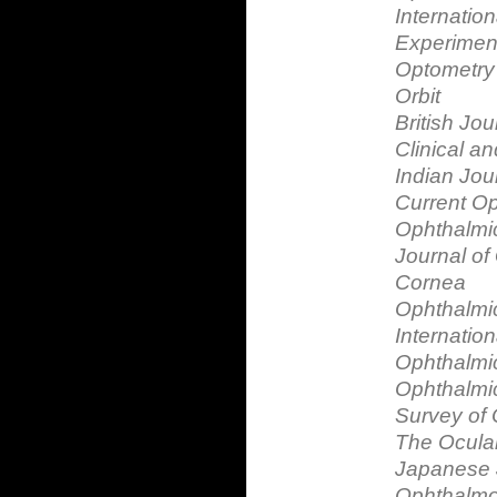
Internatio
Experimen
Optometry
Orbit
British Jo
Clinical a
Indian Jou
Current Op
Ophthalmi
Journal o
Cornea
Ophthalmic
Internatio
Ophthalmic
Ophthalmi
Survey of
The Ocula
Japanese 
Ophthalmo