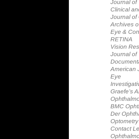
Journal of 
Clinical a
Journal o
Archives 
Eye & Cont
RETINA
Vision Re
Journal of 
Documenta
American 
Eye
Investigat
Graefe’s A
Ophthalmo
BMC Opht
Der Ophth
Optometry
Contact Le
Ophthalmo