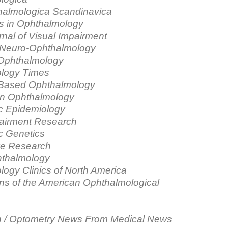
halmologica Scandinavica
s in Ophthalmology
urnal of Visual Impairment
f Neuro-Ophthalmology
 Ophthalmology
logy Times
Based Ophthalmology
in Ophthalmology
c Epidemiology
pairment Research
c Genetics
ye Research
thalmology
ogy Clinics of North America
ns of the American Ophthalmological
h / Optometry News From Medical News