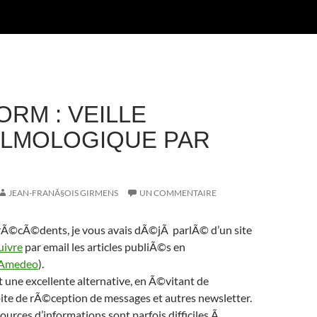
RM : VEILLE
LMOLOGIQUE PAR
JEAN-FRANÃ§OIS GIRMENS
UN COMMENTAIRE
 prÃ©cÃ©dents, je vous avais dÃ©jÃ parlÃ© d’un site
uivre
par email les articles publiÃ©s en
Amedeo
).
 une excellente alternative, en Ã©vitant de
ite de rÃ©ception de messages et autres newsletter.
ources d’informations sont parfois difficiles Ã