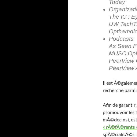
Today
Organizat
The IC : E
UW TechTra
Opthamol
Podcasts
As Seen F
MUSC Oph
PeerView 
PeerView 
Il est Ã©galemen
recherche parmi 
Afin de garantir
promouvoir les 
mÃ©decins), est
« rÃ©fÃ©rents 
spÃ©cialitÃ©s : 