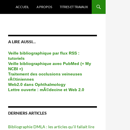
ACCUEIL
A PROPOS
TITRES ET TRAVAUX
A LIRE AUSSI…
Veille bibliographique par flux RSS :
tutoriels
Veille bibliographique avec PubMed (« My
NCBI »)
Traitement des occlusions veineuses
rÃ©tiniennes
Web2.0 dans Ophthalmology
Lettre ouverte : mÃ©decine et Web 2.0
DERNIERS ARTICLES
Bibliographie DMLA : les articles qu’il fallait lire