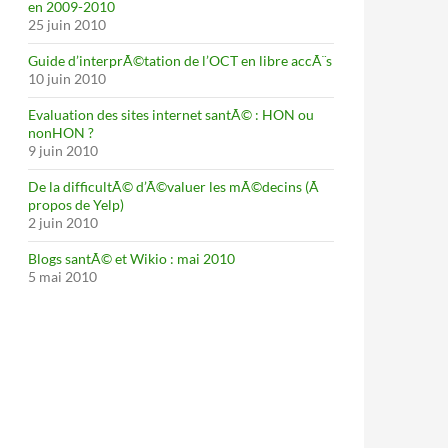
en 2009-2010
25 juin 2010
Guide d’interprÃ©tation de l’OCT en libre accÃ¨s
10 juin 2010
Evaluation des sites internet santÃ© : HON ou
nonHON ?
9 juin 2010
De la difficultÃ© d’Ã©valuer les mÃ©decins (Ã
propos de Yelp)
2 juin 2010
Blogs santÃ© et Wikio : mai 2010
5 mai 2010