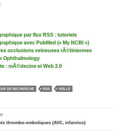
!
ographique par flux RSS : tutoriels
iographique avec PubMed (« My NCBI »)
des occlusions veineuses rÃ©tiniennes
s Ophthalmology
rte : mÃ©decine et Web 2.0
EUR DE RECHERCHE
RSS
VEILLE
on
NT
ts thrombo-emboliques (AVC, infarctus)