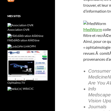
trouver, et leur
d’information tr
MES SITES
MedWorm
colle
Association OVR
filtre et recrÃ©
FÃ©dÃ©ration RÃ©tine
Ainsi, pour ce qu
LinkOPH
« ophtalmologie
revues Ã comitÃ
provenances d’au
Consumer
MedicineN
Are You 
Ophtalmo.TV
Info
WikiCIC
Medscape 
Vision Up
Journals