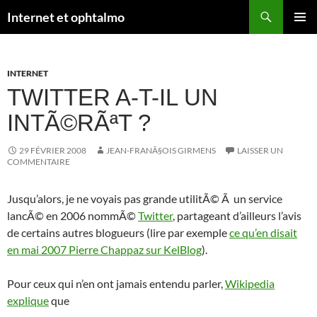
Aller
Recherche
Internet et ophtalmo
au
MENU
contenu
PRINCI
INTERNET
TWITTER A-T-IL UN
INTÃ©RÃªT ?
29 FÉVRIER 2008
JEAN-FRANÃ§OIS GIRMENS
LAISSER UN
COMMENTAIRE
Jusqu’alors, je ne voyais pas grande utilitÃ© Ã un service
lancÃ© en 2006 nommÃ©
Twitter
, partageant d’ailleurs l’avis
de certains autres blogueurs (lire par exemple
ce qu’en disait
en mai 2007 Pierre Chappaz sur KelBlog
).
Pour ceux qui n’en ont jamais entendu parler,
Wikipedia
explique
que