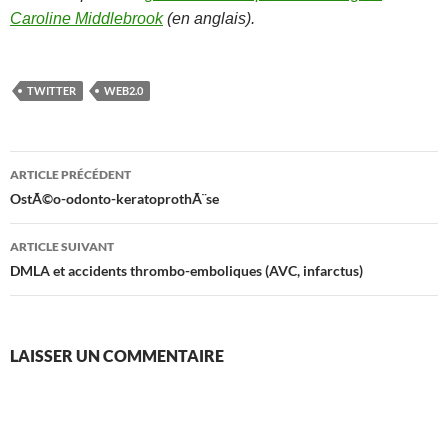
Caroline Middlebrook
(en anglais).
TWITTER
WEB2.0
Navigation
ARTICLE PRÉCÉDENT
des
OstÃ©o-odonto-keratoprothÃ¨se
articles
ARTICLE SUIVANT
DMLA et accidents thrombo-emboliques (AVC, infarctus)
LAISSER UN COMMENTAIRE