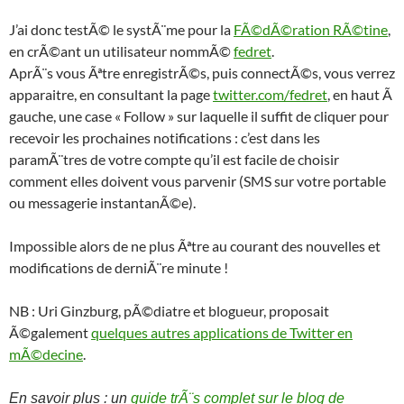
J’ai donc testÃ© le systÃ¨me pour la
FÃ©dÃ©ration RÃ©tine
,
en crÃ©ant un utilisateur nommÃ©
fedret
.
AprÃ¨s vous Ãªtre enregistrÃ©s, puis connectÃ©s, vous verrez
apparaitre, en consultant la page
twitter.com/fedret
, en haut Ã
gauche, une case « Follow » sur laquelle il suffit de cliquer pour
recevoir les prochaines notifications : c’est dans les
paramÃ¨tres de votre compte qu’il est facile de choisir
comment elles doivent vous parvenir (SMS sur votre portable
ou messagerie instantanÃ©e).
Impossible alors de ne plus Ãªtre au courant des nouvelles et
modifications de derniÃ¨re minute !
NB : Uri Ginzburg, pÃ©diatre et blogueur, proposait
Ã©galement
quelques autres applications de Twitter en
mÃ©decine
.
En savoir plus : un
guide trÃ¨s complet sur le blog de