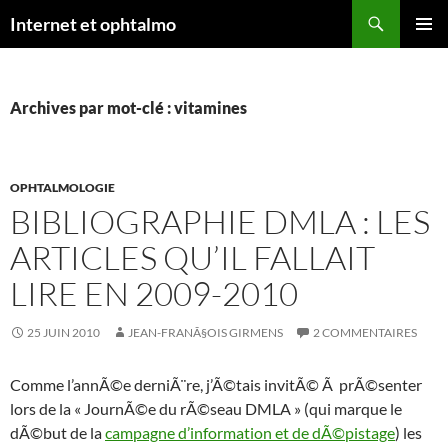
Aller
Recherche
Internet et ophtalmo
au
MENU
contenu
PRINCI
Archives par mot-clé : vitamines
OPHTALMOLOGIE
BIBLIOGRAPHIE DMLA : LES
ARTICLES QU’IL FALLAIT
LIRE EN 2009-2010
25 JUIN 2010
JEAN-FRANÃ§OIS GIRMENS
2 COMMENTAIRES
Comme l’annÃ©e derniÃ¨re, j’Ã©tais invitÃ© Ã prÃ©senter
lors de la « JournÃ©e du rÃ©seau DMLA » (qui marque le
dÃ©but de la
campagne d’information et de dÃ©pistage
) les