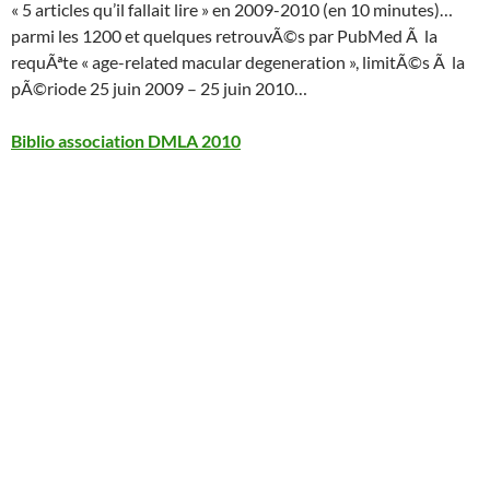
« 5 articles qu’il fallait lire » en 2009-2010 (en 10 minutes)…
parmi les 1200 et quelques retrouvÃ©s par PubMed Ã la
requÃªte « age-related macular degeneration », limitÃ©s Ã la
pÃ©riode 25 juin 2009 – 25 juin 2010…
Biblio association DMLA 2010