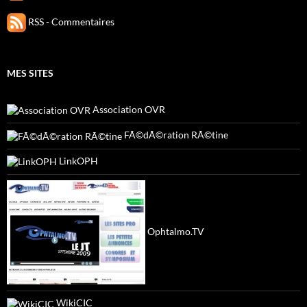
RSS - Commentaires
MES SITES
Association OVR
FÃ©dÃ©ration RÃ©tine
LinkOPH
Ophtalmo.TV
WikiCIC