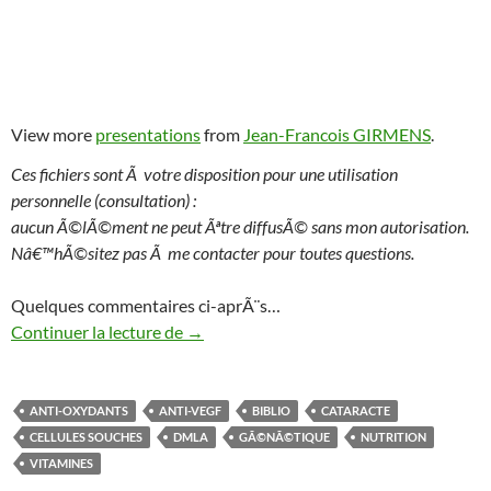
View more
presentations
from
Jean-Francois GIRMENS
.
Ces fichiers sont Ã votre disposition pour une utilisation
personnelle (consultation) :
aucun Ã©lÃ©ment ne peut Ãªtre diffusÃ© sans mon autorisation.
Nâ€™hÃ©sitez pas Ã me contacter pour toutes questions.
Quelques commentaires ci-aprÃ¨s…
Bibliographie DMLA : les articles qu’il fa
Continuer la lecture de
→
ANTI-OXYDANTS
ANTI-VEGF
BIBLIO
CATARACTE
CELLULES SOUCHES
DMLA
GÃ©NÃ©TIQUE
NUTRITION
VITAMINES