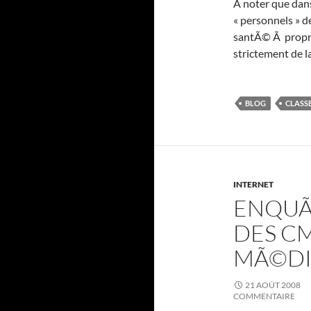
A noter que dans
« personnels » de
santÃ© Ã propre
strictement de la
BLOG
CLASS
INTERNET
ENQUÃª
DES CM
MÃ©DI
21 AOÛT 2008
COMMENTAIRE