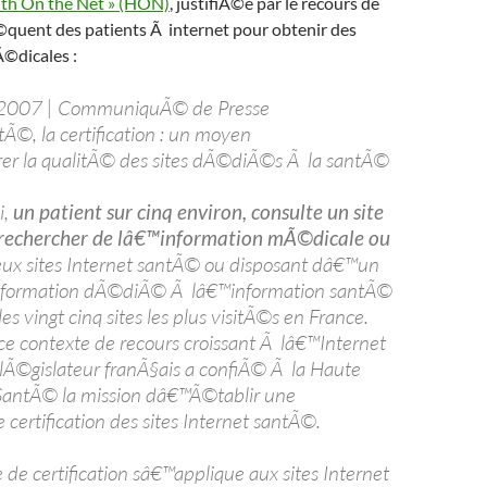
lth On the Net » (HON)
, justifiÃ©e par le recours de
©quent des patients Ã internet pour obtenir des
©dicales :
2007 | CommuniquÃ© de Presse
tÃ©, la certification : un moyen
r la qualitÃ© des sites dÃ©diÃ©s Ã la santÃ©
i,
un patient sur cinq environ, consulte un site
 rechercher de lâ€™information mÃ©dicale ou
eux sites Internet santÃ© ou disposant dâ€™un
formation dÃ©diÃ© Ã lâ€™information santÃ©
les vingt cinq sites les plus visitÃ©s en France.
e contexte de recours croissant Ã lâ€™Internet
lÃ©gislateur franÃ§ais a confiÃ© Ã la Haute
SantÃ© la mission dâ€™Ã©tablir une
certification des sites Internet santÃ©.
e certification sâ€™applique aux sites Internet