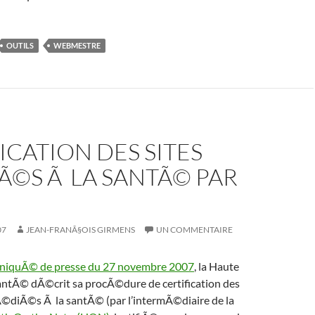
OUTILS
WEBMESTRE
ICATION DES SITES
Ã©S Ã LA SANTÃ© PAR
07
JEAN-FRANÃ§OIS GIRMENS
UN COMMENTAIRE
iquÃ© de presse du 27 novembre 2007
, la Haute
ntÃ© dÃ©crit sa procÃ©dure de certification des
dÃ©diÃ©s Ã la santÃ© (par l’intermÃ©diaire de la