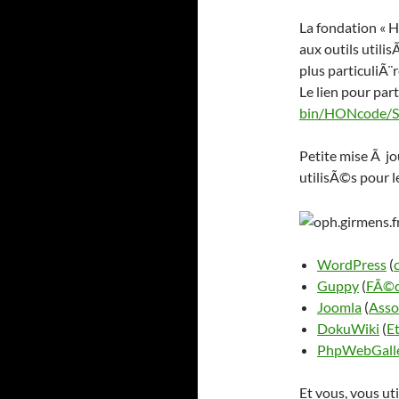
La fondation « 
aux outils utili
plus particuliÃ
Le lien pour part
bin/HONcode/S
Petite mise Ã jo
utilisÃ©s pour le
WordPress
(
Guppy
(
FÃ©d
Joomla
(
Asso
DokuWiki
(
E
PhpWebGall
Et vous, vous uti