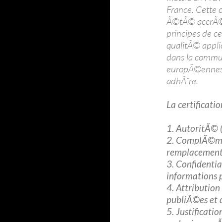
France. Cette 
Ã©tÃ© accrÃ©di
principes de c
qualitÃ© appli
dans la commu
europÃ©ennes 
adhÃ¨re.
La certificatio
1. AutoritÃ© (
2. ComplÃ©me
remplacement 
3. Confidenti
informations p
4. Attribution 
publiÃ©es et 
5. Justificatio