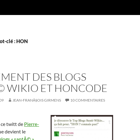
ot-clé : HON
EMENT DES BLOGS
© WIKIO ET HONCODE
09
JEAN-FRANÃ§OIS GIRMENS
10 COMMENTAIRES
ce twitt de
Pierre-
ue devient le
blogs « santÃ© »