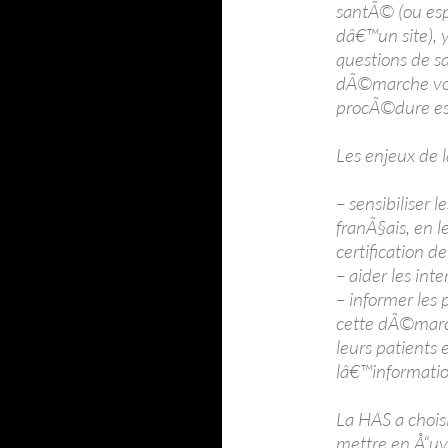
santÃ© (ou es
dâ€™un site), y
questions de s
dÃ©marche volo
procÃ©dure est
Les enjeux de 
– sensibiliser l
franÃ§ais, en 
certification de 
– aider les inte
– informer les
cette dÃ©march
leurs patients
lâ€™information
La HAS a chois
mettre en Å“uvr