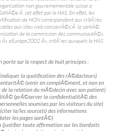
organisation non gouvernementale suisse a
tÃ©e Ã cet effet par la HAS. En effet, les
ertification de HON correspondent aux critÃ¨res
cables aux sites web consacrÃ©s Ã la santÃ©
nication de la commission des communautÃ©s
Â« eEurope2002 Â», critÃ¨res auxquels la HAS
n porte sur le respect de huit principes :
indiquer la qualification des rÃ©dacteurs)
ntaritÃ© (venir en complÃ©ment, et non en
de la relation du mÃ©decin avec son patient)
alitÃ© (prÃ©server la confidentialitÃ© des
ersonnelles soumises par les visiteurs du site)
(citer la/les source(s) des informations
dater les pages santÃ©)
n (justifier toute affirmation sur les bienfaits