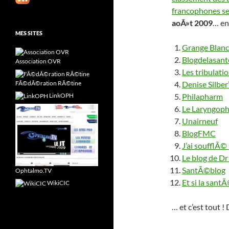
francophones se
aoÃ»t 2009
… en
MES SITES
Grange Blan
Blogdelasant
Association OVR
Les tribulatio
FÃ©dÃ©ration RÃ©tine
Denise Silber
LinkOPH
Philapharm
Le Laryngop
Unairneuf
BlogFMC
J’ai soufflÃ©
Le blog de Dr
SantÃ©blog
Ophtalmo.TV
Et si la sant
WikiCIC
… et c’est tout 