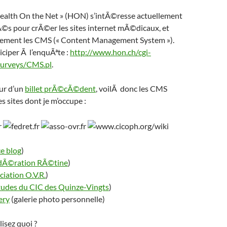
Health On the Net » (HON) s’intÃ©resse actuellement
sÃ©s pour crÃ©er les sites internet mÃ©dicaux, et
¨rement les CMS (« Content Management System »).
iciper Ã l’enquÃªte :
http://www.hon.ch/cgi-
urveys/CMS.pl
.
ur d’un
billet prÃ©cÃ©dent
, voilÃ donc les CMS
s sites dont je m’occupe :
ce blog
)
Ã©ration RÃ©tine
)
ciation O.V.R.
)
tudes du CIC des Quinze-Vingts
)
ery
(galerie photo personnelle)
lisez quoi ?