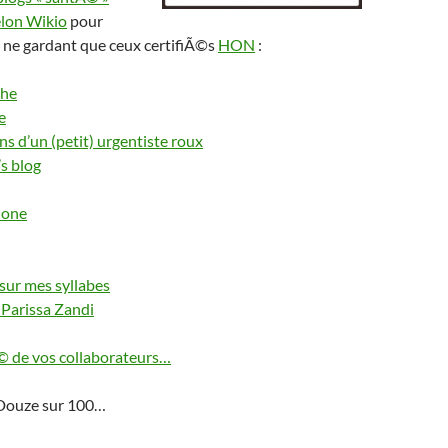
lon Wikio
pour
 ne gardant que ceux certifiÃ©s
HON
:
che
e
ns d’un (petit) urgentiste roux
’s blog
hone
 sur mes syllabes
 Parissa Zandi
Ã© de vos collaborateurs…
! Douze sur 100…