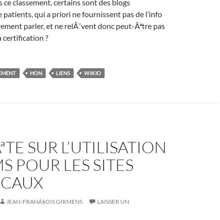
 ce classement, certains sont des blogs
 patients, qui a priori ne fournissent pas de l’info
ment parler, et ne relÃ¨vent donc peut-Ãªtre pas
 certification ?
EMENT
HON
LIENS
WIKIO
TE SUR L’UTILISATION
S POUR LES SITES
CAUX
JEAN-FRANÃ§OIS GIRMENS
LAISSER UN