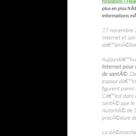
fondation « Hea
plus en plus frÃ
informations mÃ
27 novembre 
Internet et san
dâ€™amÃ©liore
Aujourdâ€™hu
Internet pour
de santÃ©
. D
espace dâ€™in
figurent parmi 
Câ€™est dans c
santÃ© que le 
AutoritÃ© de 
procÃ©dure de 
La dÃ©marche d