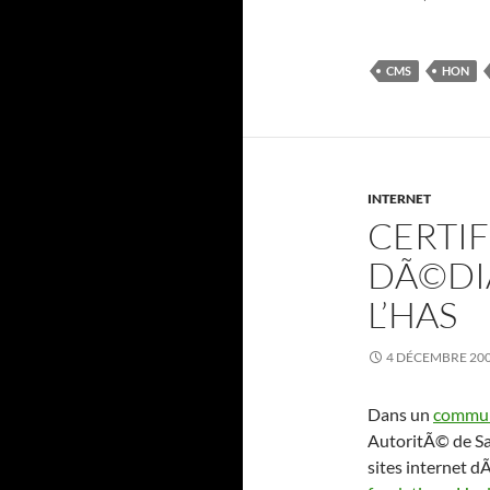
CMS
HON
INTERNET
CERTIF
DÃ©DI
L’HAS
4 DÉCEMBRE 20
Dans un
commun
AutoritÃ© de Sa
sites internet 