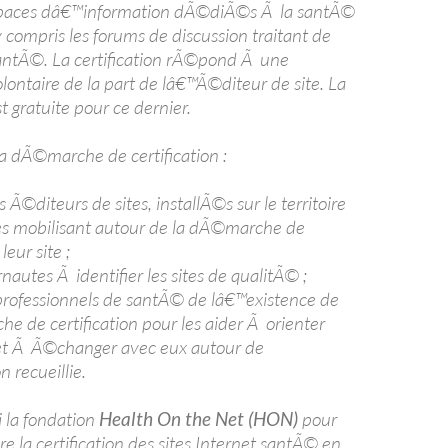
paces dâ€™information dÃ©diÃ©s Ã la santÃ©
 compris les forums de discussion traitant de
antÃ©. La certification rÃ©pond Ã une
ntaire de la part de lâ€™Ã©diteur de site. La
 gratuite pour ce dernier.
la dÃ©marche de certification :
es Ã©diteurs de sites, installÃ©s sur le territoire
les mobilisant autour de la dÃ©marche de
leur site ;
rnautes Ã identifier les sites de qualitÃ© ;
 professionnels de santÃ© de lâ€™existence de
e de certification pour les aider Ã orienter
 et Ã Ã©changer avec eux autour de
 recueillie.
i la fondation
Health On the Net (HON)
pour
e la certification des sites Internet santÃ© en