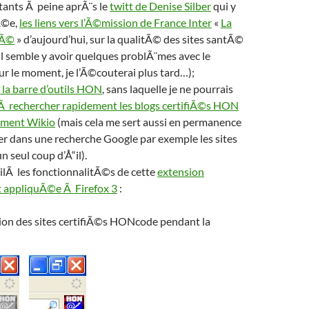
tants Ã peine aprÃ¨s le
twitt de Denise Silber
qui y
Ã©e,
les liens vers l’Ã©mission de France Inter
«
La
rÃ©
» d’aujourd’hui, sur la qualitÃ© des sites santÃ©
(il semble y avoir quelques problÃ¨mes avec le
r le moment, je l’Ã©couterai plus tard…);
r la barre d’outils HON
, sans laquelle je ne pourrais
 Ã rechercher rapidement les blogs certifiÃ©s HON
sement Wikio
(mais cela me sert aussi en permanence
r dans une recherche Google par exemple les sites
n seul coup d’Å“il).
ilÃ les fonctionnalitÃ©s de cette
extension
st appliquÃ©e Ã Firefox 3
:
tion des sites certifiÃ©s HONcode pendant la
n