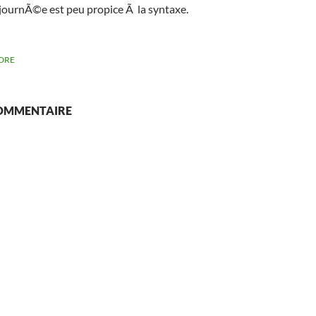
 journÃ©e est peu propice Ã la syntaxe.
DRE
COMMENTAIRE