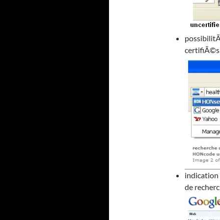
possibilit
certifiÃ©
indication
de recherc