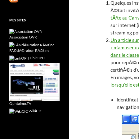
Quelques ins
Ã©tait invit
tÃªte au Car
MES SITES
sur internet 
streaming pou
Association OVR
Un article su
« m’amuser »
FÃ©dÃ©ration RÃ©tine
dans le clas
LinkOPH
pour repÃ©re
certifiÃ©s d’u
En images, vo
lorsqu’elle e
identifica
Ophtalmo.TV
navigatio
WikiCIC