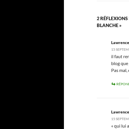
2 RÉFLEXIONS
BLANCHE »
Lawrenc
15 SEPTEM
il faut r
blog que 
Pas mal,
RÉPON
Lawrenc
15 SEPTEM
« qui lui