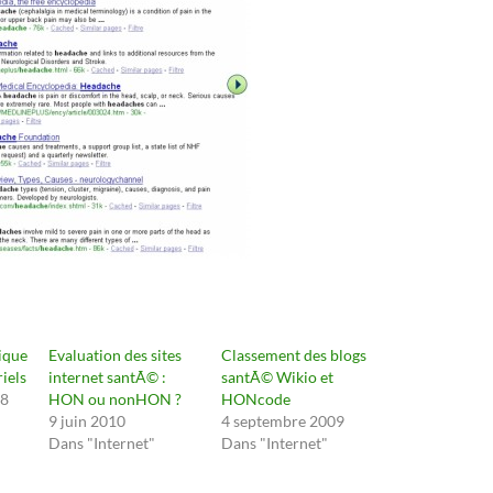
hique
Evaluation des sites
Classement des blogs
riels
internet santÃ© :
santÃ© Wikio et
08
HON ou nonHON ?
HONcode
9 juin 2010
4 septembre 2009
Dans "Internet"
Dans "Internet"