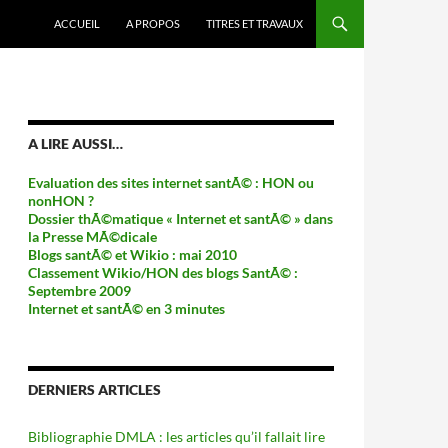
ACCUEIL
A PROPOS
TITRES ET TRAVAUX
A LIRE AUSSI…
Evaluation des sites internet santÃ© : HON ou
nonHON ?
Dossier thÃ©matique « Internet et santÃ© » dans
la Presse MÃ©dicale
Blogs santÃ© et Wikio : mai 2010
Classement Wikio/HON des blogs SantÃ© :
Septembre 2009
Internet et santÃ© en 3 minutes
DERNIERS ARTICLES
Bibliographie DMLA : les articles qu’il fallait lire