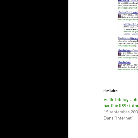
Similaire
Veille bibliograp
par flux RSS : tuto
15 septembre 20
Dans "Internet"