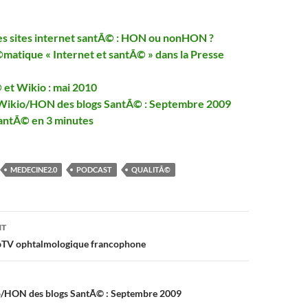
es sites internet santÃ© : HON ou nonHON ?
matique « Internet et santÃ© » dans la Presse
 et Wikio : mai 2010
Wikio/HON des blogs SantÃ© : Septembre 2009
santÃ© en 3 minutes
MEDECINE2.0
PODCAST
QUALITÃ©
on
NT
bTV ophtalmologique francophone
/HON des blogs SantÃ© : Septembre 2009