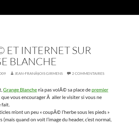
 ET INTERNET SUR
E BLANCHE
009
JEAN-FRANÃ§OIS GIRMENS
2 COMMENTAIRES
t,
Grange Blanche
n’a pas volÃ© sa place de
premier
x que vous encourager Ã aller le visiter si vous ne
fait.
rticles m’ont un peu « coupÃ© l’herbe sous les pieds »
rs (mais quand on voit l’image du header, c’est normal,