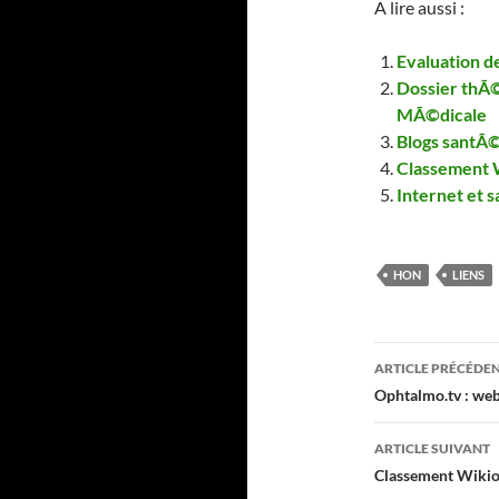
A lire aussi :
Evaluation d
Dossier thÃ©
MÃ©dicale
Blogs santÃ©
Classement 
Internet et 
HON
LIENS
Navigati
ARTICLE PRÉCÉDE
des
Ophtalmo.tv : we
articles
ARTICLE SUIVANT
Classement Wikio