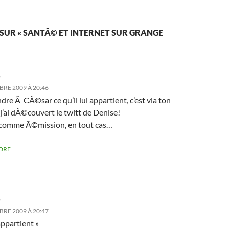
 SUR « SANTÃ© ET INTERNET SUR GRANGE
e
BRE 2009 À 20:46
endre Ã CÃ©sar ce qu’il lui appartient, c’est via ton
j’ai dÃ©couvert le twitt de Denise!
 comme Ã©mission, en tout cas…
DRE
e
BRE 2009 À 20:47
 appartient »