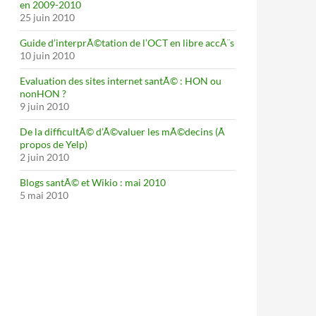
en 2009-2010
25 juin 2010
Guide d’interprÃ©tation de l’OCT en libre accÃ¨s
10 juin 2010
Evaluation des sites internet santÃ© : HON ou
nonHON ?
9 juin 2010
De la difficultÃ© d’Ã©valuer les mÃ©decins (Ã
propos de Yelp)
2 juin 2010
Blogs santÃ© et Wikio : mai 2010
5 mai 2010