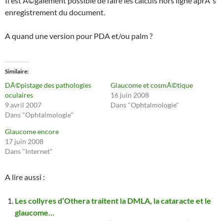
Il est Ã©galement possible de faire les calculs hors ligne aprÃ¨s
enregistrement du document.
A quand une version pour PDA et/ou palm ?
Similaire
DÃ©pistage des pathologies
Glaucome et cosmÃ©tique
oculaires
16 juin 2008
9 avril 2007
Dans "Ophtalmologie"
Dans "Ophtalmologie"
Glaucome encore
17 juin 2008
Dans "Internet"
A lire aussi :
Les collyres d’Othera traitent la DMLA, la cataracte et le
glaucome…