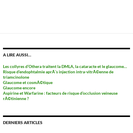
A LIRE AUSSI…
Les collyres d’Othera traitent la DMLA, la cataracte et le glaucome…
Risque d’endophtalmie aprÃ¨s injection intra-vitrÃ©enne de
triamcinolone
Glaucome et cosmÃ©tique
Glaucome encore
Aspirine et Warfarine : facteurs de risque d’occlusion veineuse
rÃ©tinienne ?
DERNIERS ARTICLES