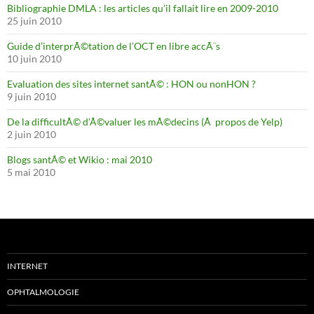
Bibliographie DMLA : les articles qu’il fallait lire en 2009-2010
25 juin 2010
Guide d’interprÃ©tation de l’OCT en libre accÃ¨s
10 juin 2010
Evaluation des sites internet santÃ© : HON ou nonHON ?
9 juin 2010
De la difficultÃ© d’Ã©valuer les mÃ©decins (Ã propos de Yelp)
2 juin 2010
Blogs santÃ© et Wikio : mai 2010
5 mai 2010
INTERNET
OPHTALMOLOGIE