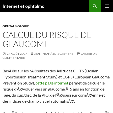
Aller
Recherche
Internet et ophtalmo
au
MENU
contenu
PRINCI
OPHTALMOLOGIE
CALCUL DU RISQUE DE
GLAUCOME
24 AOÛT 2007
JEAN-FRANÃ§OIS GIRMENS
LAISSER UN
COMMENTAIRE
BasÃ©e sur les rÃ©sultats des Ã©tudes OHTS (Ocular
Hypertension Treatment Study) et EGPS (European Glaucoma
Prevention Study),
cette page internet
permet de calculer le
risque d’Ã©voluer vers un glaucome Ã 5 ans en fonction de
l’age, du cup/disc, de la PIO, de l’Ã©paisseur cornÃ©enne et
des indices de champ visuel automatisÃ©.