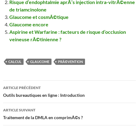
Risque d’endophtalmie aprÃ¨s injection intra-vitrÃ©enne
de triamcinolone
Glaucome et cosmÃ©tique
Glaucome encore
Aspirine et Warfarine : facteurs de risque d’occlusion
veineuse rÃ©tinienne ?
CALCUL
GLAUCOME
PRÃ©VENTION
Navigation
ARTICLE PRÉCÉDENT
des
Outils bureautiques en ligne : Introduction
articles
ARTICLE SUIVANT
Traitement de la DMLA en comprimÃ©s ?