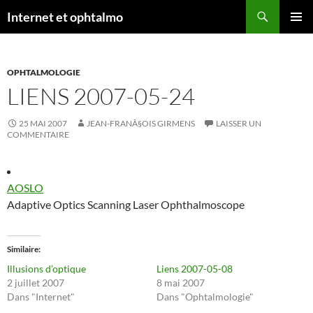
Aller
Recherche
Internet et ophtalmo
au
MENU
contenu
PRINCI
OPHTALMOLOGIE
LIENS 2007-05-24
25 MAI 2007
JEAN-FRANÃ§OIS GIRMENS
LAISSER UN
COMMENTAIRE
AOSLO
Adaptive Optics Scanning Laser Ophthalmoscope
Similaire
Illusions d’optique
Liens 2007-05-08
2 juillet 2007
8 mai 2007
Dans "Internet"
Dans "Ophtalmologie"