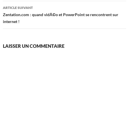
articles
ARTICLE SUIVANT
Zentation.com : quand vidÃ©o et PowerPoint se rencontrent sur
internet !
LAISSER UN COMMENTAIRE