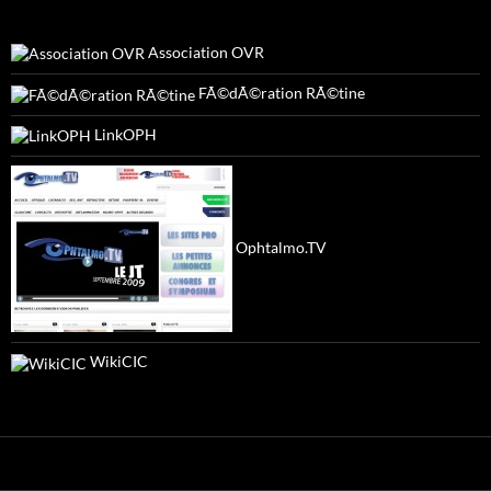
Association OVR
FÃ©dÃ©ration RÃ©tine
LinkOPH
Ophtalmo.TV
WikiCIC