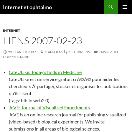
Aller
Recherche
Internet et ophtalmo
au
MENU
contenu
PRINCI
INTERNET
LIENS 2007-02-23
23 FÉVRIER 2007
JEAN-FRANÃ§OIS GIRMENS
LAISSER UN
COMMENTAIRE
CiteULike: Today’s finds in Medicine
CiteULike est un service gratuit crÃ©Ã© pour aider les
chercheurs Ã partager, stocker et organiser les publications
qu’ils lisent.
(tags: biblio web2.0)
JoVE: Journal of Visualized Experiments
JoVE is an online research journal for publishing visualized
(video-based) biological experiments. We invite
submissions in all areas of biological sciences.