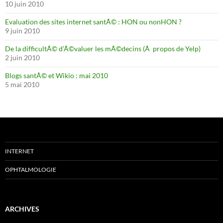
10 juin 2010
Evaluation des sites internet santÃ© : HON ou nonHON ?
9 juin 2010
De la difficultÃ© d’Ã©valuer les mÃ©decins (Ã propos de Yelp)
2 juin 2010
Blogs santÃ© et Wikio : mai 2010
5 mai 2010
INTERNET
OPHTALMOLOGIE
ARCHIVES