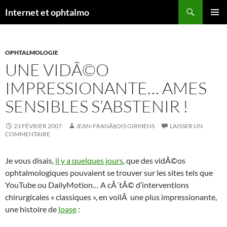
Aller
Recherche
Internet et ophtalmo
au
MENU
contenu
PRINCI
OPHTALMOLOGIE
UNE VIDÃ©O
IMPRESSIONANTE… AMES
SENSIBLES S’ABSTENIR !
23 FÉVRIER 2007
JEAN-FRANÃ§OIS GIRMENS
LAISSER UN
COMMENTAIRE
Je vous disais,
il y a quelques jours
, que des vidÃ©os
ophtalmologiques pouvaient se trouver sur les sites tels que
YouTube ou DailyMotion… A cÃ´tÃ© d’interventions
chirurgicales « classiques », en voilÃ une plus impressionante,
une histoire de
loase
: