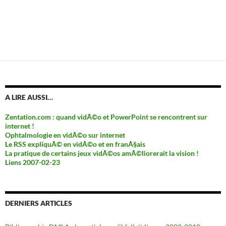
A LIRE AUSSI…
Zentation.com : quand vidÃ©o et PowerPoint se rencontrent sur
internet !
Ophtalmologie en vidÃ©o sur internet
Le RSS expliquÃ© en vidÃ©o et en franÃ§ais
La pratique de certains jeux vidÃ©os amÃ©liorerait la vision !
Liens 2007-02-23
DERNIERS ARTICLES