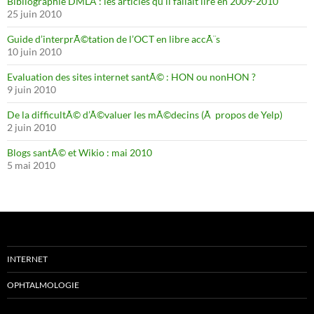
Bibliographie DMLA : les articles qu’il fallait lire en 2009-2010
25 juin 2010
Guide d’interprÃ©tation de l’OCT en libre accÃ¨s
10 juin 2010
Evaluation des sites internet santÃ© : HON ou nonHON ?
9 juin 2010
De la difficultÃ© d’Ã©valuer les mÃ©decins (Ã propos de Yelp)
2 juin 2010
Blogs santÃ© et Wikio : mai 2010
5 mai 2010
INTERNET
OPHTALMOLOGIE