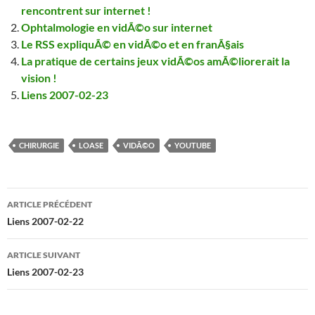
rencontrent sur internet !
Ophtalmologie en vidÃ©o sur internet
Le RSS expliquÃ© en vidÃ©o et en franÃ§ais
La pratique de certains jeux vidÃ©os amÃ©liorerait la
vision !
Liens 2007-02-23
CHIRURGIE
LOASE
VIDÃ©O
YOUTUBE
Navigation
ARTICLE PRÉCÉDENT
des
Liens 2007-02-22
articles
ARTICLE SUIVANT
Liens 2007-02-23