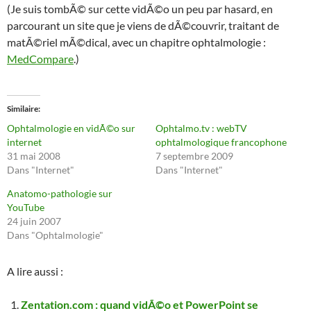
(Je suis tombÃ© sur cette vidÃ©o un peu par hasard, en
parcourant un site que je viens de dÃ©couvrir, traitant de
matÃ©riel mÃ©dical, avec un chapitre ophtalmologie :
MedCompare
.)
Similaire
Ophtalmologie en vidÃ©o sur
Ophtalmo.tv : webTV
internet
ophtalmologique francophone
31 mai 2008
7 septembre 2009
Dans "Internet"
Dans "Internet"
Anatomo-pathologie sur
YouTube
24 juin 2007
Dans "Ophtalmologie"
A lire aussi :
Zentation.com : quand vidÃ©o et PowerPoint se