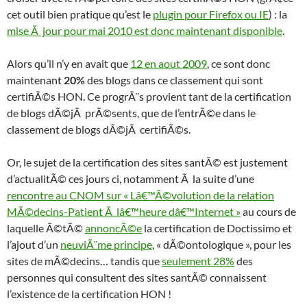
cet outil bien pratique qu’est le
plugin pour Firefox ou IE
) : la
mise Ã jour pour mai 2010 est donc maintenant disponible
.
Alors qu’il n’y en avait que
12 en aout 2009
, ce sont donc
maintenant
20%
des blogs dans ce classement qui sont
certifiÃ©s HON. Ce progrÃ¨s provient tant de la certification
de blogs dÃ©jÃ prÃ©sents, que de l’entrÃ©e dans le
classement de blogs dÃ©jÃ certifiÃ©s.
Or, le sujet de la certification des sites santÃ© est justement
d’actualitÃ© ces jours ci, notamment Ã la suite d’une
rencontre au CNOM sur « Lâ€™Ã©volution de la relation
MÃ©decins-Patient Ã lâ€™heure dâ€™Internet »
au cours de
laquelle Ã©tÃ©
annoncÃ©e
la certification de Doctissimo et
l’ajout d’un
neuviÃ¨me principe
, « dÃ©ontologique », pour les
sites de mÃ©decins… tandis que
seulement 28%
des
personnes qui consultent des sites santÃ© connaissent
l’existence de la certification HON !