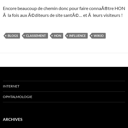
Encore beaucoup de chemin donc pour faire connaÃ®tre HON
Ã la fois aux Ã©diteurs de site santÃ©… et Ã leurs visiteurs !
BLOGS
CLASSEMENT
HON
INFLUENCE
WIKIO
INTERNET
OPHTALMOLOGIE
ARCHIVES