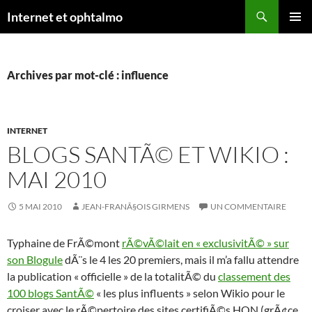
Aller
Recherche
Internet et ophtalmo
au
MENU
contenu
PRINCI
Archives par mot-clé : influence
INTERNET
BLOGS SANTÃ© ET WIKIO :
MAI 2010
5 MAI 2010
JEAN-FRANÃ§OIS GIRMENS
UN COMMENTAIRE
Typhaine de FrÃ©mont
rÃ©vÃ©lait en « exclusivitÃ© » sur
son Blogule
dÃ¨s le 4 les 20 premiers, mais il m’a fallu attendre
la publication « officielle » de la totalitÃ© du
classement des
100 blogs SantÃ©
« les plus influents » selon Wikio pour le
croiser avec le rÃ©pertoire des sites certifiÃ©s HON (grÃ¢ce