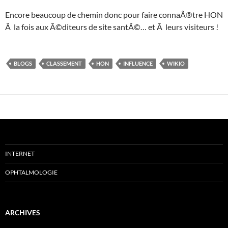
Encore beaucoup de chemin donc pour faire connaÃ®tre HON
Ã la fois aux Ã©diteurs de site santÃ©… et Ã leurs visiteurs !
BLOGS
CLASSEMENT
HON
INFLUENCE
WIKIO
INTERNET
OPHTALMOLOGIE
ARCHIVES