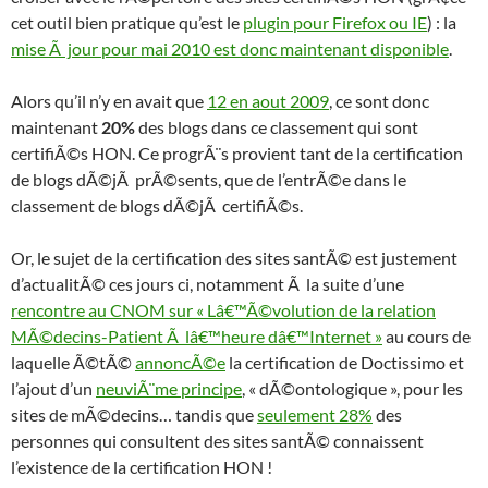
cet outil bien pratique qu’est le
plugin pour Firefox ou IE
) : la
mise Ã jour pour mai 2010 est donc maintenant disponible
.
Alors qu’il n’y en avait que
12 en aout 2009
, ce sont donc
maintenant
20%
des blogs dans ce classement qui sont
certifiÃ©s HON. Ce progrÃ¨s provient tant de la certification
de blogs dÃ©jÃ prÃ©sents, que de l’entrÃ©e dans le
classement de blogs dÃ©jÃ certifiÃ©s.
Or, le sujet de la certification des sites santÃ© est justement
d’actualitÃ© ces jours ci, notamment Ã la suite d’une
rencontre au CNOM sur « Lâ€™Ã©volution de la relation
MÃ©decins-Patient Ã lâ€™heure dâ€™Internet »
au cours de
laquelle Ã©tÃ©
annoncÃ©e
la certification de Doctissimo et
l’ajout d’un
neuviÃ¨me principe
, « dÃ©ontologique », pour les
sites de mÃ©decins… tandis que
seulement 28%
des
personnes qui consultent des sites santÃ© connaissent
l’existence de la certification HON !