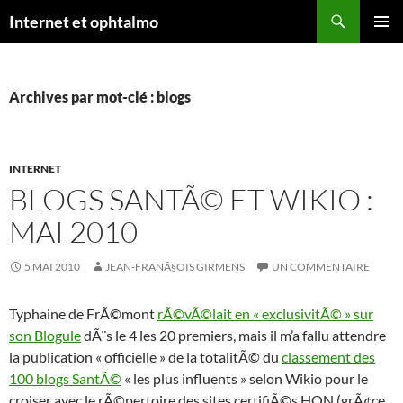
Aller
Recherche
Internet et ophtalmo
au
MENU
contenu
PRINCI
Archives par mot-clé : blogs
INTERNET
BLOGS SANTÃ© ET WIKIO :
MAI 2010
5 MAI 2010
JEAN-FRANÃ§OIS GIRMENS
UN COMMENTAIRE
Typhaine de FrÃ©mont
rÃ©vÃ©lait en « exclusivitÃ© » sur
son Blogule
dÃ¨s le 4 les 20 premiers, mais il m’a fallu attendre
la publication « officielle » de la totalitÃ© du
classement des
100 blogs SantÃ©
« les plus influents » selon Wikio pour le
croiser avec le rÃ©pertoire des sites certifiÃ©s HON (grÃ¢ce