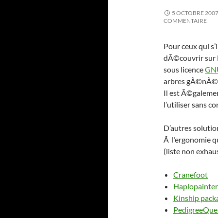
5 OCTOBRE 200
COMMENTAIRE
Pour ceux qui s
dÃ©couvrir sur l
sous licence
GN
arbres gÃ©nÃ©al
Il est Ã©galemen
l’utiliser sans c
D’autres solutio
Ã l’ergonomie q
(liste non exhaus
Cranefoot
Haplopainter
Kinship packa
PedigreeQue