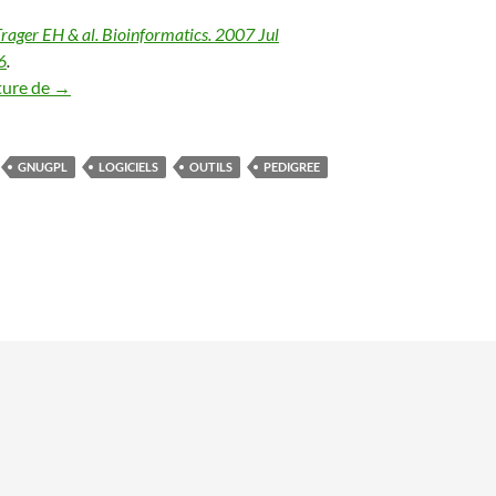
rager EH & al. Bioinformatics. 2007 Jul
6
.
Madeline : dessiner des arbres gÃ©nÃ©alogiques, gratuite
ture de
→
GNUGPL
LOGICIELS
OUTILS
PEDIGREE