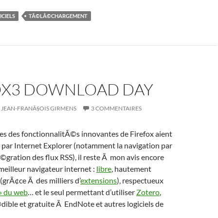
ICIELS
TÃ©LÃ©CHARGEMENT
OX3 DOWNLOAD DAY
JEAN-FRANÃ§OIS GIRMENS
3 COMMENTAIRES
es des fonctionnalitÃ©s innovantes de Firefox aient
par Internet Explorer (notamment la navigation par
Ã©gration des flux RSS), il reste Ã mon avis encore
meilleur navigateur internet :
libre
, hautement
(grÃ¢ce Ã des milliers d’
extensions
), respectueux
» du web
… et le seul permettant d’utiliser
Zotero
,
dible et gratuite Ã EndNote et autres logiciels de