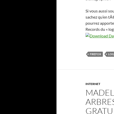
Si vous aussi so
sachez qu’en tÃ©
pourrez apporte
Records du « log
FIREFOX
LOG
INTERNET
MADELI
ARBRE
GRATU