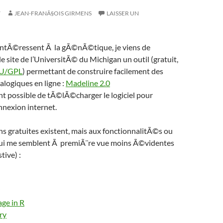
7
JEAN-FRANÃ§OIS GIRMENS
LAISSER UN
’intÃ©ressent Ã la gÃ©nÃ©tique, je viens de
e site de l’UniversitÃ© du Michigan un outil (gratuit,
U/GPL
) permettant de construire facilement des
ogiques en ligne :
Madeline 2.0
t possible de tÃ©lÃ©charger le logiciel pour
onnexion internet.
ns gratuites existent, mais aux fonctionnalitÃ©s ou
ui me semblent Ã premiÃ¨re vue moins Ã©videntes
tive) :
ge in R
ry