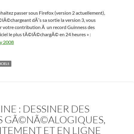
uhaitez passer sous Firefox (version 2 actuellement),
lÃ©chargeant dÃ¨s sa sortie la version 3, vous
r votre contribution Ã un record Guinness des
iciel le plus tÃ©lÃ©chargÃ© en 24 heures » :
ICIELS
NE : DESSINER DES
S GÃ©NÃ©ALOGIQUES,
ITEMENT ET EN LIGNE