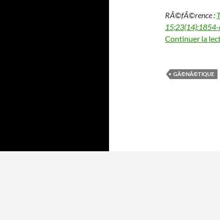
RÃ©fÃ©rence :
T
15;23(14):1854-
Continuer la lec
GÃ©NÃ©TIQUE
Fièrement propulsé par WordPress