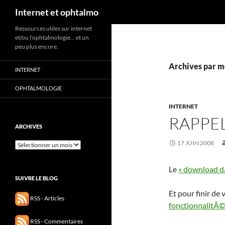
Recherche
Internet et ophtalmo
Aller
Ressources utiles sur internet
et/ou l'ophtalmologie… et un
au
peu plus encore.
contenu
Archives par mo
INTERNET
OPHTALMOLOGIE
INTERNET
RAPPEL
ARCHIVES
17 JUIN 2008
Archives
Le
« download d
SUIVRE LE BLOG
Et pour finir de
RSS - Articles
fonctionnalitÃ
RSS - Commentaires