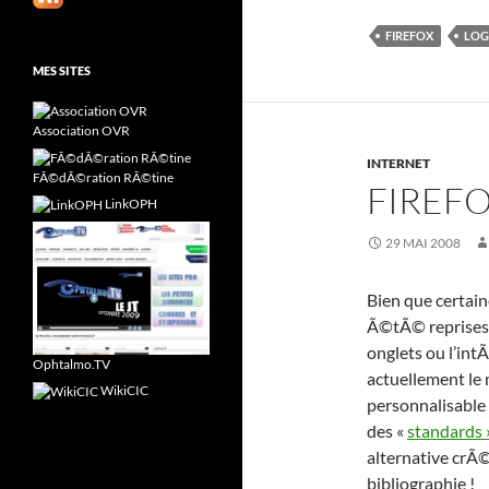
FIREFOX
LOG
MES SITES
Association OVR
INTERNET
FÃ©dÃ©ration RÃ©tine
FIREF
LinkOPH
29 MAI 2008
Bien que certain
Ã©tÃ© reprises 
onglets ou l’int
Ophtalmo.TV
actuellement le 
WikiCIC
personnalisable 
des «
standards 
alternative crÃ©
bibliographie !