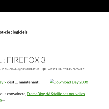
t-clé : logiciels
 : FIREFOX 3
JEAN-FRANÃ§OIS GIRMENS
LAISSER UN COMMENTAIRE
ay »
, c’est …
maintenant
!
 vous convaincre,
FramaBlog dÃ©taille ses nouvelles
©s
…