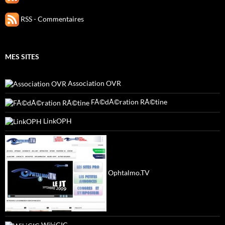
RSS - Commentaires
MES SITES
Association OVR
FÃ©dÃ©ration RÃ©tine
LinkOPH
Ophtalmo.TV
WikiCIC