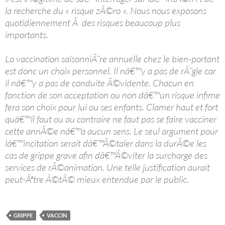
la recherche du « risque zÃ©ro ». Nous nous exposons
quotidiennement Ã des risques beaucoup plus
importants.
La vaccination saisonniÃ¨re annuelle chez le bien-portant
est donc un choix personnel. Il nâ€™y a pas de rÃ¨gle car
il nâ€™y a pas de conduite Ã©vidente. Chacun en
fonction de son acceptation ou non dâ€™un risque infime
fera son choix pour lui ou ses enfants. Clamer haut et fort
quâ€™il faut ou au contraire ne faut pas se faire vacciner
cette annÃ©e nâ€™a aucun sens. Le seul argument pour
lâ€™incitation serait dâ€™Ã©taler dans la durÃ©e les
cas de grippe grave afin dâ€™Ã©viter la surcharge des
services de rÃ©animation. Une telle justification aurait
peut-Ãªtre Ã©tÃ© mieux entendue par le public.
GRIPPE
VACCIN