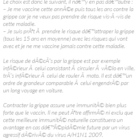
Le choix est donc le suivant, il nâ€™y en pas dâ€™autre :
– Je me vaccine cette annÃ©e puis tous les ans contre la
grippe car je ne veux pas prendre de risque vis-Ã -vis de
cette maladie.
– Je suis prÃªt Ã prendre le risque dâ€™attraper la grippe
(tous les 15 ans en moyenne) avec les risques qui vont
avec et je ne me vaccine jamais contre cette maladie.
Le risque de dÃ©cÃ¨s par la grippe est par exemple
infÃ©rieur Ã celui consistant Ã circuler Ã vÃ©lo en ville,
trÃ¨s infÃ©rieur Ã celui de rouler Ã moto. Il est dâ€™un
ordre de grandeur comparable Ã celui engendrÃ© par
un long voyage en voiture.
Contracter la grippe assure une immunitÃ© bien plus
forte que le vaccin. Il ne peut Ãªtre affirmÃ© ni exclu que
cette meilleure immunitÃ© naturelle constituera un
avantage en cas dâ€™Ã©pidÃ©mie future par un virus
agressif dÃ©rivÃ© du virus A/H1N1 2009.