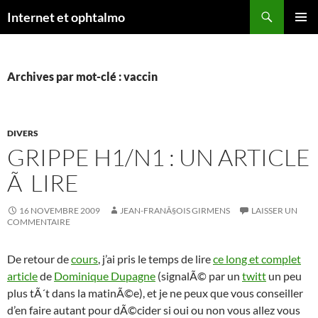
Aller
Recherche
Internet et ophtalmo
au
MENU
contenu
PRINCI
Archives par mot-clé : vaccin
DIVERS
GRIPPE H1/N1 : UN ARTICLE
Ã LIRE
16 NOVEMBRE 2009
JEAN-FRANÃ§OIS GIRMENS
LAISSER UN
COMMENTAIRE
De retour de
cours
, j’ai pris le temps de lire
ce long et complet
article
de
Dominique Dupagne
(signalÃ© par un
twitt
un peu
plus tÃ´t dans la matinÃ©e), et je ne peux que vous conseiller
d’en faire autant pour dÃ©cider si oui ou non vous allez vous