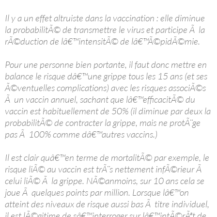
Il y a un effet altruiste dans la vaccination : elle diminue
la probabilitÃ© de transmettre le virus et participe Ã la
rÃ©duction de lâ€™intensitÃ© de lâ€™Ã©pidÃ©mie.
Pour une personne bien portante, il faut donc mettre en
balance le risque dâ€™une grippe tous les 15 ans (et ses
Ã©ventuelles complications) avec les risques associÃ©s
Ã un vaccin annuel, sachant que lâ€™efficacitÃ© du
vaccin est habituellement de 50% (il diminue par deux la
probabilitÃ© de contracter la grippe, mais ne protÃ¨ge
pas Ã 100% comme dâ€™autres vaccins.)
Il est clair quâ€™en terme de mortalitÃ© par exemple, le
risque liÃ© au vaccin est trÃ¨s nettement infÃ©rieur Ã
celui liÃ© Ã la grippe. NÃ©anmoins, sur 10 ans cela se
joue Ã quelques points par million. Lorsque lâ€™on
atteint des niveaux de risque aussi bas Ã titre individuel,
il est lÃ©gitime de sâ€™interroger sur lâ€™intÃ©rÃªt de