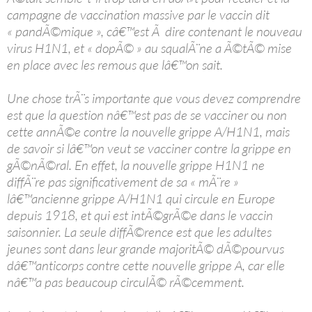
campagne de vaccination massive par le vaccin dit
« pandÃ©mique », câ€™est Ã dire contenant le nouveau
virus H1N1, et « dopÃ© » au squalÃ¨ne a Ã©tÃ© mise
en place avec les remous que lâ€™on sait.
Une chose trÃ¨s importante que vous devez comprendre
est que la question nâ€™est pas de se vacciner ou non
cette annÃ©e contre la nouvelle grippe A/H1N1, mais
de savoir si lâ€™on veut se vacciner contre la grippe en
gÃ©nÃ©ral. En effet, la nouvelle grippe H1N1 ne
diffÃ¨re pas significativement de sa « mÃ¨re »
lâ€™ancienne grippe A/H1N1 qui circule en Europe
depuis 1918, et qui est intÃ©grÃ©e dans le vaccin
saisonnier. La seule diffÃ©rence est que les adultes
jeunes sont dans leur grande majoritÃ© dÃ©pourvus
dâ€™anticorps contre cette nouvelle grippe A, car elle
nâ€™a pas beaucoup circulÃ© rÃ©cemment.