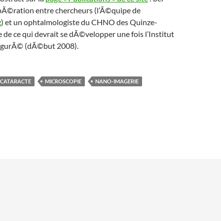
Ã©ration entre chercheurs (l’Ã©quipe de
g
) et un ophtalmologiste du CHNO des Quinze-
e de ce qui devrait se dÃ©velopper une fois l’Institut
augurÃ© (dÃ©but 2008).
CATARACTE
MICROSCOPIE
NANO-IMAGERIE