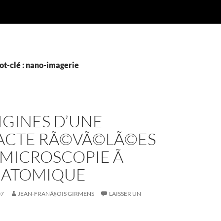
ot-clé : nano-imagerie
IGINES D’UNE
ACTE RÃ©VÃ©LÃ©ES
 MICROSCOPIE Ã
 ATOMIQUE
07
JEAN-FRANÃ§OIS GIRMENS
LAISSER UN