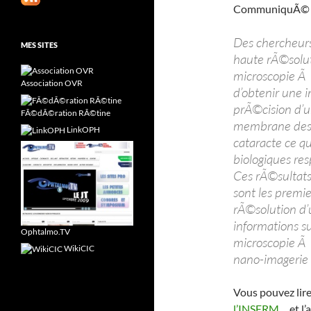
CommuniquÃ© In
Des chercheurs
MES SITES
haute rÃ©solut
microscopie Ã 
Association OVR
d’obtenir une 
prÃ©cision d’u
FÃ©dÃ©ration RÃ©tine
membrane des ce
LinkOPH
cataracte ce qu
biologiques re
Ces rÃ©sultats
sont les premi
rÃ©solution d’
informations su
Ophtalmo.TV
microscopie Ã 
WikiCIC
nano-imagerie
Vous pouvez lir
l’INSERM
… et l’