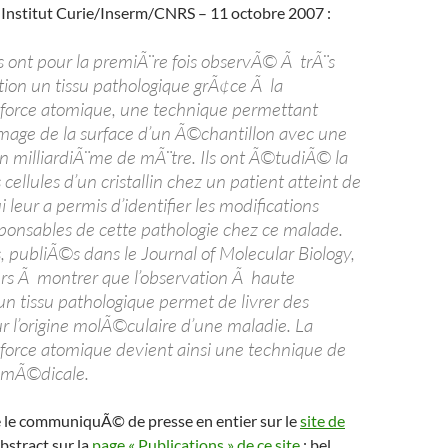
stitut Curie/Inserm/CNRS – 11 octobre 2007 :
 ont pour la premiÃ¨re fois observÃ© Ã trÃ¨s
ion un tissu pathologique grÃ¢ce Ã la
force atomique, une technique permettant
image de la surface d’un Ã©chantillon avec une
n milliardiÃ¨me de mÃ¨tre. Ils ont Ã©tudiÃ© la
llules d’un cristallin chez un patient atteint de
i leur a permis d’identifier les modifications
sponsables de cette pathologie chez ce malade.
, publiÃ©s dans le Journal of Molecular Biology,
ers Ã montrer que l’observation Ã haute
un tissu pathologique permet de livrer des
r l’origine molÃ©culaire d’une maladie. La
force atomique devient ainsi une technique de
 mÃ©dicale.
e le communiquÃ© de presse en entier sur le
site de
abstract sur la
page « Publications » de ce site
: bel