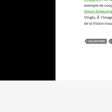
exemple de coop
Simon.Scheurin
Vingts, Ã l’imag
de la Vision in
AQUAPORIN
Fièrement propulsé par WordPress