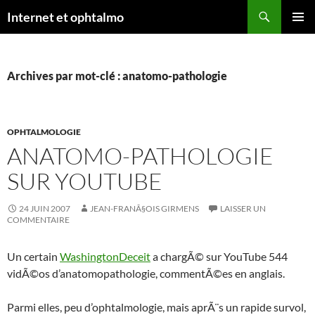
Aller
Recherche
Internet et ophtalmo
au
MENU
contenu
PRINCI
Archives par mot-clé : anatomo-pathologie
OPHTALMOLOGIE
ANATOMO-PATHOLOGIE
SUR YOUTUBE
24 JUIN 2007
JEAN-FRANÃ§OIS GIRMENS
LAISSER UN
COMMENTAIRE
Un certain
WashingtonDeceit
a chargÃ© sur YouTube 544
vidÃ©os d’anatomopathologie, commentÃ©es en anglais.
Parmi elles, peu d’ophtalmologie, mais aprÃ¨s un rapide survol,