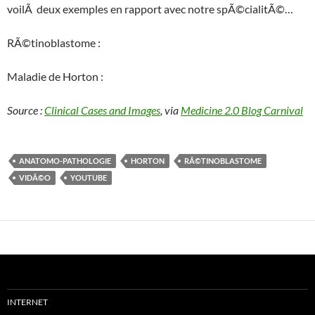
voilÃ deux exemples en rapport avec notre spÃ©cialitÃ©…
RÃ©tinoblastome :
Maladie de Horton :
Source :
Clinical Cases and Images
, via
Medicine 2.0 Blog Carnival
ANATOMO-PATHOLOGIE
HORTON
RÃ©TINOBLASTOME
VIDÃ©O
YOUTUBE
INTERNET